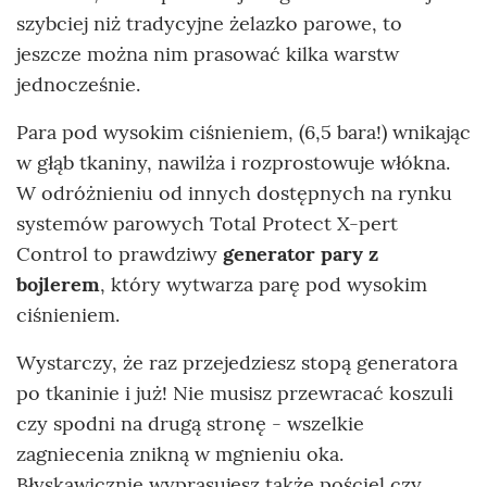
szybciej niż tradycyjne żelazko parowe, to
jeszcze można nim prasować kilka warstw
jednocześnie.
Para pod wysokim ciśnieniem, (6,5 bara!) wnikając
w głąb tkaniny, nawilża i rozprostowuje włókna.
W odróżnieniu od innych dostępnych na rynku
systemów parowych Total Protect X-pert
Control to prawdziwy
generator pary z
bojlerem
, który wytwarza parę pod wysokim
ciśnieniem.
Wystarczy, że raz przejedziesz stopą generatora
po tkaninie i już! Nie musisz przewracać koszuli
czy spodni na drugą stronę - wszelkie
zagniecenia znikną w mgnieniu oka.
Błyskawicznie wyprasujesz także pościel czy