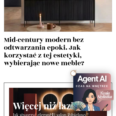
Mid-century modern bez
odtwarzania epoki. Jak
korzystać z tej estetyki,
wybierając nowe meble?
Agent AI
CZAS NA WNĘTRZE
Więcej niż łazienka
Jak stworzyć elegancki salon kąpielowy?