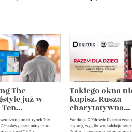
ng The
Takiego okna ni
style już w
kupisz. Rusza
 Ten...
charytatywna...
wadza na polski rynek The
Fundacja O Zdrowie Dziecka wyst
 27-calowy przenośny ekran
licytację wyjątkowe, kolekcjonersk
zdzielczości QHD z
Drutex, sygnowane autografami 