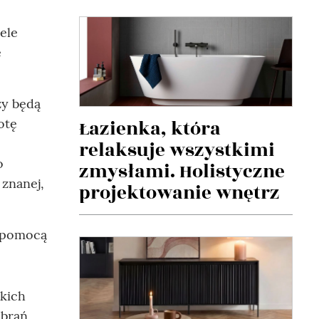
ele
e
zy będą
otę
Łazienka, która
relaksuje wszystkimi
o
zmysłami. Holistyczne
znanej,
projektowanie wnętrz
a pomocą
akich
ubrań,