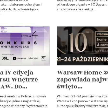
akumulatorem, uchwytem i
piłkarskiego giganta – FC Bayern.
ółkach. Urządzenie łączy
środki uzyskane z aukcji...
..
a IV edycja
Warsaw Home 2
rsu Wnętrze
zapowiada najw
AW. Do...
święto...
itekci wnętrz w Polsce ponownie
W dniach 21–24 października 202
izacji o jedno z najbardziej
Warsaw Expo ponownie stanie się
 nagród w branży. Wystartowała
europejskiej branży wnętrzarskiej