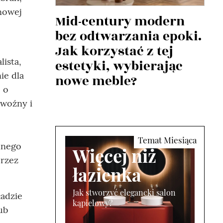
nowej
Mid-century modern
bez odtwarzania epoki.
Jak korzystać z tej
ista,
estetyki, wybierając
ie dla
nowe meble?
 o
ewoźny i
lnego
Więcej niż
przez
łazienka
Jak stworzyć elegancki salon
ładzie
kąpielowy?
ub