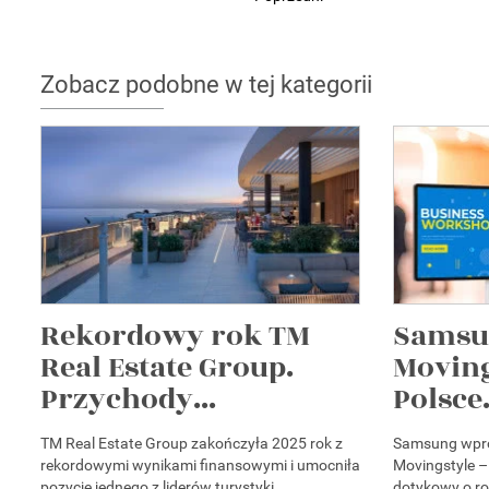
Zobacz podobne w tej kategorii
Rekordowy rok TM
Samsu
Real Estate Group.
Moving
Przychody...
Polsce.
TM Real Estate Group zakończyła 2025 rok z
Samsung wpro
rekordowymi wynikami finansowymi i umocniła
Movingstyle –
pozycję jednego z liderów turystyki
dotykowy o ro