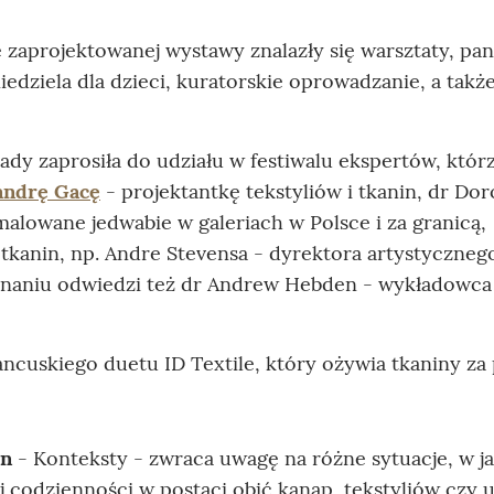
 zaprojektowanej wystawy znalazły się warsztaty, pan
iedziela dla dzieci, kuratorskie oprowadzanie, a takż
ady zaprosiła do udziału w festiwalu ekspertów, któr
andrę Gacę
- projektantkę tekstyliów i tkanin, dr Dor
malowane jedwabie w galeriach w Polsce i za granicą,
tkanin, np. Andre Stevensa - dyrektora artystyczneg
naniu odwiedzi też dr Andrew Hebden - wykładowca 
ncuskiego duetu ID Textile, który ożywia tkaniny z
in
- Konteksty - zwraca uwagę na różne sytuacje, w j
 codzienności w postaci obić kanap, tekstyliów czy 