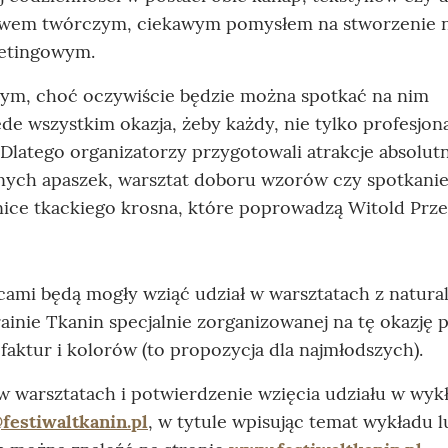
rzywem twórczym, ciekawym pomysłem na stworzenie 
ketingowym.
ym, choć oczywiście będzie można spotkać na nim
e wszystkim okazja, żeby każdy, nie tylko profesjonal
 Dlatego organizatorzy przygotowali atrakcje absolutn
nych apaszek, warsztat doboru wzorów czy spotkanie
nice tkackiego krosna, które poprowadzą Witold Prz
zicami będą mogły wziąć udział w warsztatach z natura
ainie Tkanin specjalnie zorganizowanej na tę okazję 
faktur i kolorów (to propozycja dla najmłodszych).
 w warsztatach i potwierdzenie wzięcia udziału w wyk
festiwaltkanin.pl
, w tytule wpisując temat wykładu l