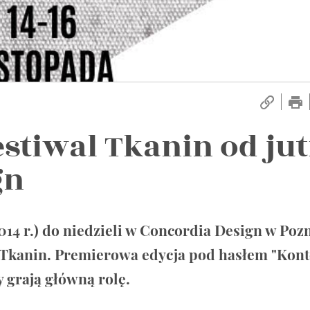
estiwal Tkanin od ju
gn
2014 r.) do niedzieli w Concordia Design w Poz
l Tkanin. Premierowa edycja pod hasłem "Kont
 grają główną rolę.