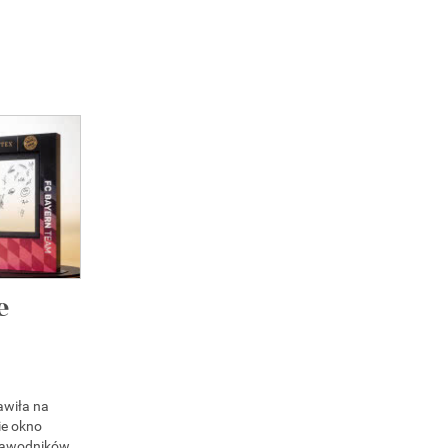
e
awiła na
ie okno
zawodników