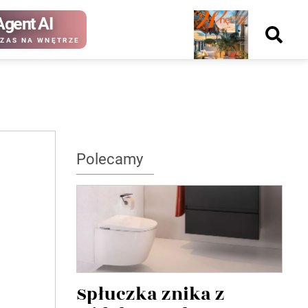
Agent AI
Nowy
ZAS NA WNĘTRZE
numer
kup ten
kup ten
Polecamy
numer
numer
Wydanie papierowe
Wydanie cyfrowe
Spłuczka znika z