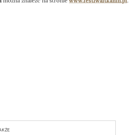
in
można znaleźć na stronie
www.festiwaltkanin.pl
.