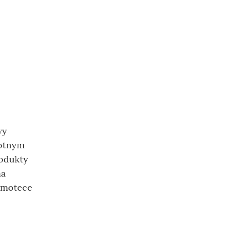
wy
rotnym
rodukty
na
Domotece