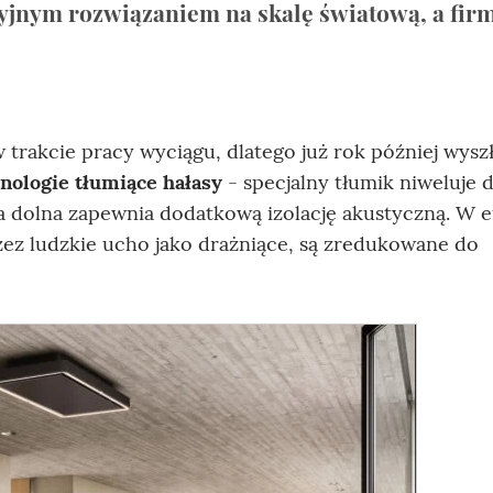
ucyjnym rozwiązaniem na skalę światową, a fir
w trakcie pracy wyciągu, dlatego już rok później wysz
nologie tłumiące hałasy
- specjalny tłumik niweluje 
ka dolna zapewnia dodatkową izolację akustyczną. W e
rzez ludzkie ucho jako drażniące, są zredukowane do