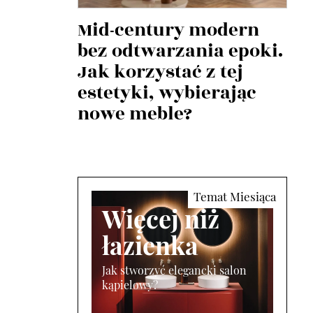
Mid-century modern
bez odtwarzania epoki.
Jak korzystać z tej
estetyki, wybierając
nowe meble?
Więcej niż
łazienka
Jak stworzyć elegancki salon
kąpielowy?