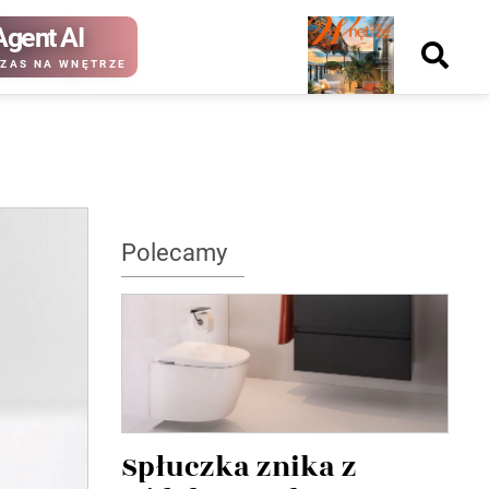
Agent AI
Nowy
ZAS NA WNĘTRZE
numer
kup ten
kup ten
Polecamy
numer
numer
Wydanie papierowe
Wydanie cyfrowe
Spłuczka znika z