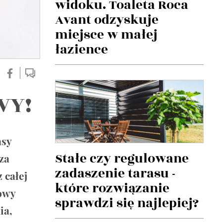
widoku. Toaleta Roca
Avant odzyskuje
miejsce w małej
łazience
VY!
asy
Stałe czy regulowane
za
zadaszenie tarasu -
 całej
które rozwiązanie
owy
sprawdzi się najlepiej?
ia,