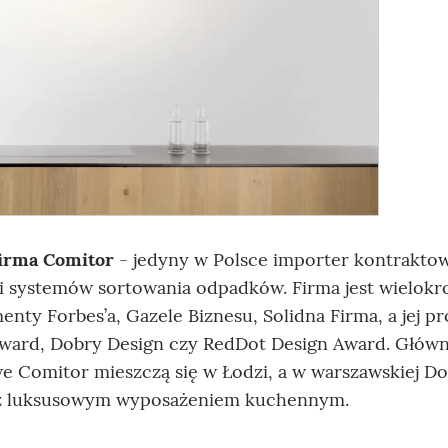
firma Comitor
- jedyny w Polsce importer kontrakto
 systemów sortowania odpadków. Firma jest wielok
nty Forbes’a, Gazele Biznesu, Solidna Firma, a jej p
Award, Dobry Design czy RedDot Design Award. Głów
we Comitor mieszczą się w Łodzi, a w warszawskiej 
m z luksusowym wyposażeniem kuchennym.