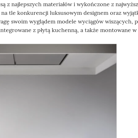
ą z najlepszych materiałów i wykończone z najwyżs
ię na tle konkurencji luksusowym designem oraz wyją
wagę swoim wyglądem modele wyciągów wiszących, 
zintegrowane z płytą kuchenną, a także montowane w 