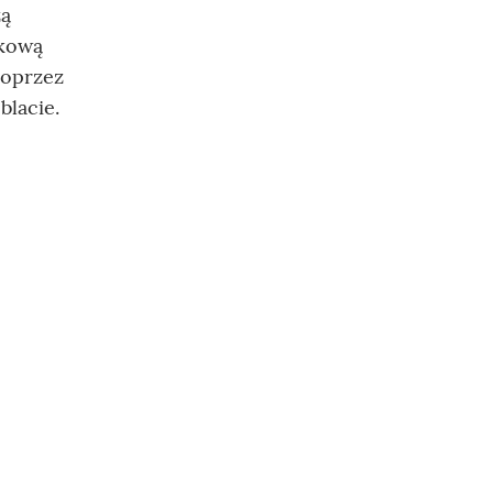
zą
tkową
poprzez
blacie.