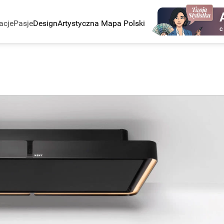
acje
Pasje
Design
Artystyczna Mapa Polski
C