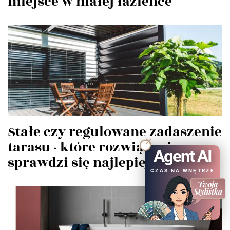
miejsce w małej łazience
Stałe czy regulowane zadaszenie
tarasu - które rozwiązanie
Agent AI
sprawdzi się najlepiej?
CZAS NA WNĘTRZE