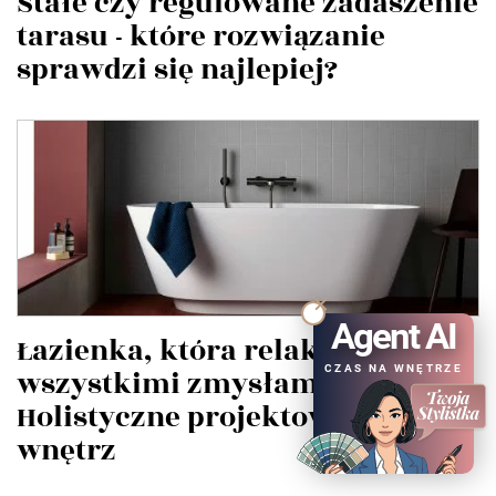
Stałe czy regulowane zadaszenie
tarasu - które rozwiązanie
sprawdzi się najlepiej?
Agent AI
Łazienka, która relaksuje
CZAS NA WNĘTRZE
wszystkimi zmysłami.
Holistyczne projektowanie
wnętrz