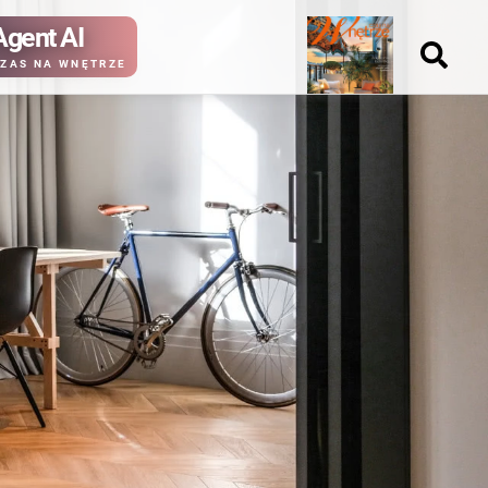
Agent AI
Nowy
ZAS NA WNĘTRZE
numer
kup ten
kup ten
numer
numer
Wydanie papierowe
Wydanie cyfrowe