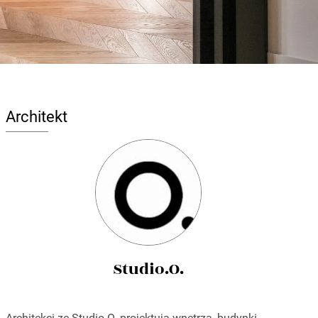
Architekt
Studio.O.
Architekci ze Studio.O. projektują wnętrza, budynki