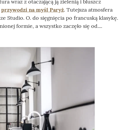
ra wraz z otaczającą ją zielenią i bluszcz
a
przywodzi na myśl Paryż
. Tutejsza atmosfera
e Studio. O. do sięgnięcia po francuską klasykę.
onej formie, a wszystko zaczęło się od....