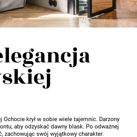
elegancja
skiej
 Ochocie krył w sobie wiele tajemnic. Darzony
ntu, aby odzyskać dawny blask. Po odważnej
, zachowując swój wyjątkowy charakter.