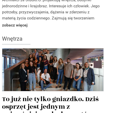
jednorodzinne i krajobraz. Interesuje ich człowiek. Jego
potrzeby, przyzwyczajenia, dążenia w zderzeniu z
materią życia codziennego. Zajmują się tworzeniem
przestrzeni do życia człowieka. Architekci najlepiej
zobacz więcej
sprawdzają się w kompleksowej kreacji przestrzeni
poczynając od projektu domu, idealnej jego lokalizacji na
Wnętrza
działce i znalezieniu najlepszych powiązań, połączeń
ogrodu okalającego budynek z precyzyjnie przemyślaną
koncepcją wnętrza.
To już nie tylko gniazdko. Dziś
osprzęt jest jednym z