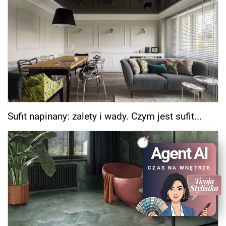
Sufit napinany: zalety i wady. Czym jest sufit...
Agent AI
CZAS NA WNĘTRZE