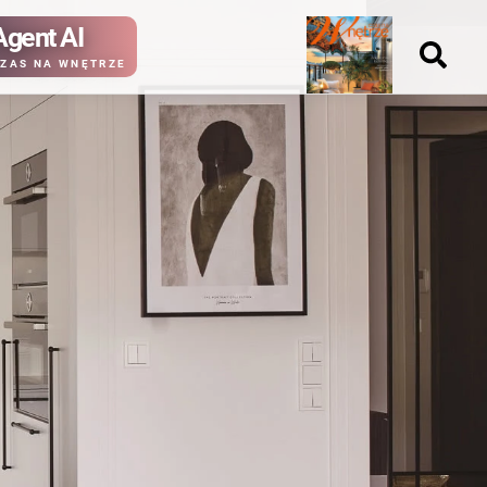
Agent AI
Nowy
ZAS NA WNĘTRZE
numer
kup ten
kup ten
numer
numer
Wydanie papierowe
Wydanie cyfrowe