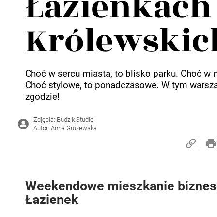
Łazienkach
Królewskic
Choć w sercu miasta, to blisko parku. Choć w
Choć stylowe, to ponadczasowe. W tym warsz
zgodzie!
Zdjęcia: Budzik Studio
Autor: Anna Grużewska
Weekendowe mieszkanie biznes
Łazienek