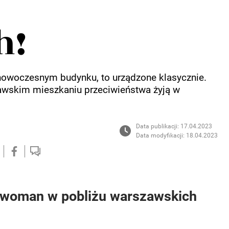
h!
 nowoczesnym budynku, to urządzone klasycznie.
awskim mieszkaniu przeciwieństwa żyją w
Data publikacji: 17.04.2023
Data modyfikacji: 18.04.2023
woman w pobliżu warszawskich