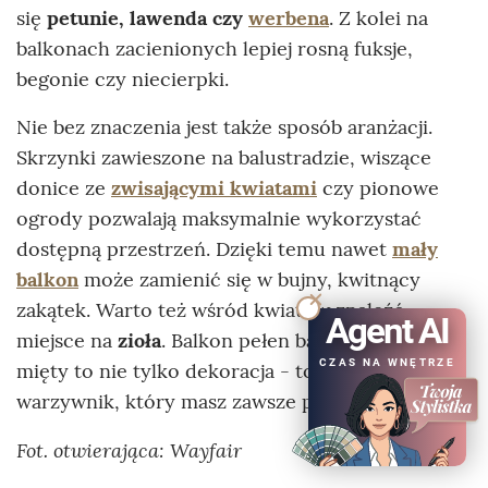
się
petunie, lawenda czy
werbena
. Z kolei na
balkonach zacienionych lepiej rosną fuksje,
begonie czy niecierpki.
Nie bez znaczenia jest także sposób aranżacji.
Skrzynki zawieszone na balustradzie, wiszące
donice ze
zwisającymi kwiatami
czy pionowe
ogrody pozwalają maksymalnie wykorzystać
dostępną przestrzeń. Dzięki temu nawet
mały
balkon
może zamienić się w bujny, kwitnący
zakątek. Warto też wśród kwiatów znaleźć
Agent AI
miejsce na
zioła
. Balkon pełen bazylii, tymianku i
CZAS NA WNĘTRZE
mięty to nie tylko dekoracja - to mały
warzywnik, który masz zawsze pod ręką.
Fot. otwierająca: Wayfair