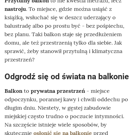
Przytulny balkon
to nie kwestia metrażu, lecz
nastroju
. To miejsce, gdzie można usiąść z
książką, wsłuchać się w deszcz uderzający o
balustradę albo po prostu być - bez pośpiechu,
bez planu. Taki balkon staje się przedłużeniem
domu, ale też przestrzenią tylko dla siebie. Jak
sprawić, żeby stanowił przytulną i klimatyczna
przestrzeń?
Odgrodź się od świata na balkonie
Balkon
to
prywatna przestrzeń
- miejsce
odpoczynku, porannej kawy i chwili oddechu po
długim dniu. Niestety, w gęstej zabudowie
miejskiej często trudno o poczucie intymności.
Na szczęście istnieje wiele sposobów, by
skutecznie
osłonić się na balkonie
przed