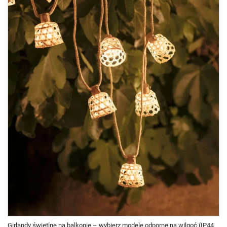
Girlandy świetlne na balkonie – wybierz modele odporne na wilgoć (IP44