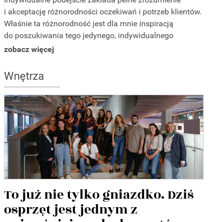
i akceptację różnorodności oczekiwań i potrzeb klientów.
Właśnie ta różnorodność jest dla mnie inspiracją
do poszukiwania tego jedynego, indywidualnego
rozwiązania, wyjątkowego po względem designu
zobacz więcej
projektu, który będzie trafiał dokładnie w Państwa
potrzeby. Projekty są zawsze różne tak jak różni są nasi
Wnętrza
klienci.
To już nie tylko gniazdko. Dziś
osprzęt jest jednym z