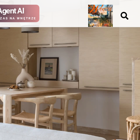
Agent AI
Nowy
ZAS NA WNĘTRZE
numer
kup ten
kup ten
numer
numer
Wydanie papierowe
Wydanie cyfrowe