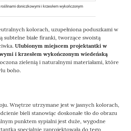
 z roślinami doniczkowymi i krzesłem wykończonym
eutralnych kolorach, uzupełniona poduszkami w
 subtelne białe firanki, tworzące swoistą
ciwka.
Ulubionym miejscem projektantki w
zkowymi i krzesłem wykończonym wiedeńską
otoczona zielenią i naturalnymi materiałami, które
ylu boho.
oju. Wnętrze utrzymane jest w jasnych kolorach,
odcienie bieli stanowiąc doskonałe tło do obrazu
ralnym punktem sypialni jest duże, wygodne
ktantka specjalnie zaprojektowała do tego