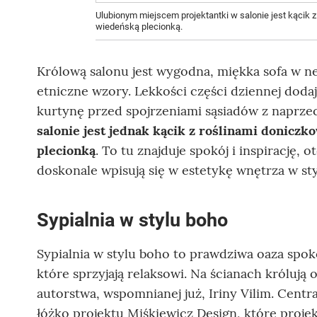
Ulubionym miejscem projektantki w salonie jest kącik
wiedeńską plecionką.
Królową salonu jest wygodna, miękka sofa w n
etniczne wzory. Lekkości części dziennej dodają
kurtynę przed spojrzeniami sąsiadów z naprze
salonie jest jednak kącik z roślinami donic
plecionką
. To tu znajduje spokój i inspirację, 
doskonale wpisują się w estetykę wnętrza w st
Sypialnia w stylu boho
Sypialnia w stylu boho to prawdziwa oaza spok
które sprzyjają relaksowi. Na ścianach królują 
autorstwa, wspomnianej już, Iriny Vilim. Cent
łóżko projektu Miśkiewicz Design, które proje