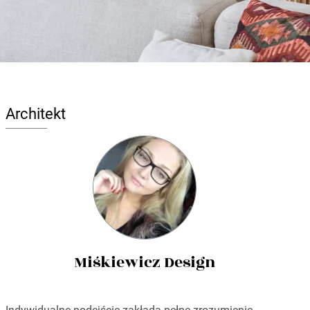
Architekt
Miśkiewicz Design
Indywidualne podejście zakłada pełne zrozumienie