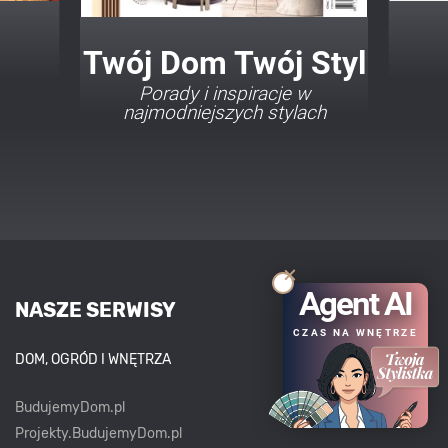
Twój Dom Twój Styl
Porady i inspiracje w
najmodniejszych stylach
Agent AI
NASZE SERWISY
CZAS NA WNĘTRZE
DOM, OGRÓD I WNĘTRZA
BudujemyDom.pl
Projekty.BudujemyDom.pl