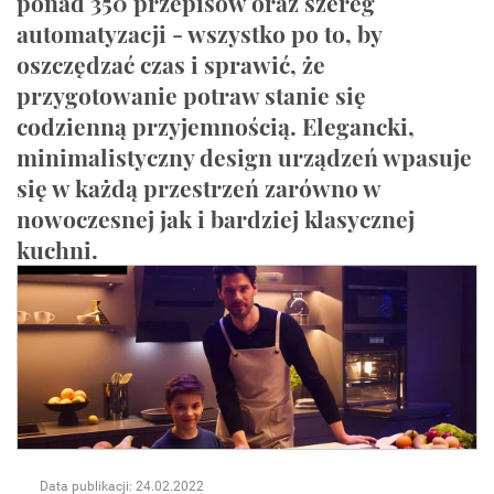
ponad 350 przepisów oraz szereg
automatyzacji - wszystko po to, by
oszczędzać czas i sprawić, że
przygotowanie potraw stanie się
codzienną przyjemnością. Elegancki,
minimalistyczny design urządzeń wpasuje
się w każdą przestrzeń zarówno w
nowoczesnej jak i bardziej klasycznej
kuchni.
Data publikacji: 24.02.2022