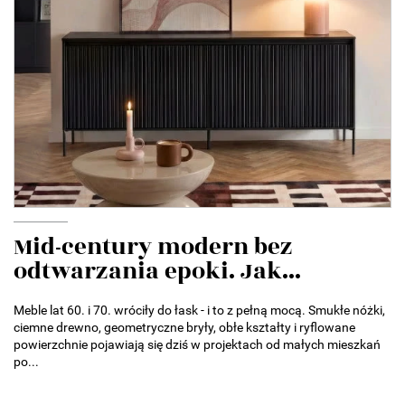
Mid-century modern bez
odtwarzania epoki. Jak...
Meble lat 60. i 70. wróciły do łask - i to z pełną mocą. Smukłe nóżki,
ciemne drewno, geometryczne bryły, obłe kształty i ryflowane
powierzchnie pojawiają się dziś w projektach od małych mieszkań
po...