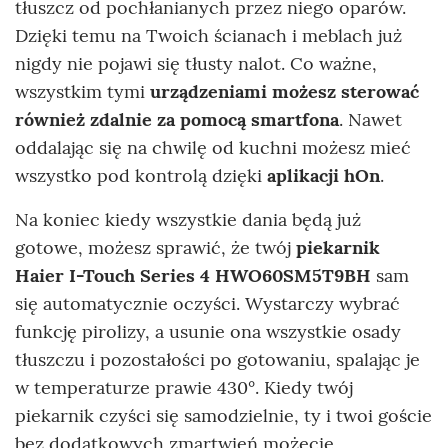
tłuszcz od pochłanianych przez niego oparów.
Dzięki temu na Twoich ścianach i meblach już
nigdy nie pojawi się tłusty nalot. Co ważne,
wszystkim tymi
urządzeniami możesz sterować
również zdalnie za pomocą smartfona
. Nawet
oddalając się na chwilę od kuchni możesz mieć
wszystko pod kontrolą dzięki
aplikacji hOn
.
Na koniec kiedy wszystkie dania będą już
gotowe, możesz sprawić, że twój
piekarnik
Haier I-Touch Series 4 HWO60SM5T9BH
sam
się automatycznie oczyści. Wystarczy wybrać
funkcję pirolizy, a usunie ona wszystkie osady
tłuszczu i pozostałości po gotowaniu, spalając je
w temperaturze prawie 430°. Kiedy twój
piekarnik czyści się samodzielnie, ty i twoi goście
bez dodatkowych zmartwień możecie