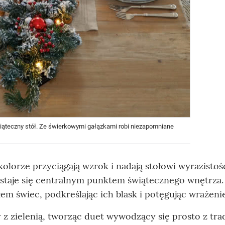
wiąteczny stół. Ze świerkowymi gałązkami robi niezapomniane
olorze przyciągają wzrok i nadają stołowi wyrazistośc
ół staje się centralnym punktem świątecznego wnętrza.
m świec, podkreślając ich blask i potęgując wrażenie
 z zielenią, tworząc duet wywodzący się prosto z trad