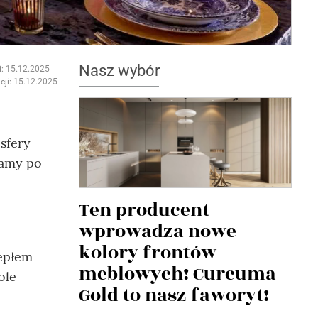
Nasz wybór
i: 15.12.2025
cji: 15.12.2025
sfery
gamy po
Ten producent
wprowadza nowe
kolory frontów
iepłem
meblowych! Curcuma
ole
Gold to nasz faworyt!