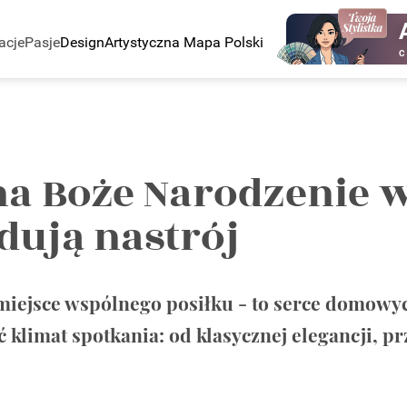
acje
Pasje
Design
Artystyczna Mapa Polski
C
na Boże Narodzenie w
dują nastrój
 miejsce wspólnego posiłku - to serce domowych
 klimat spotkania: od klasycznej elegancji, p