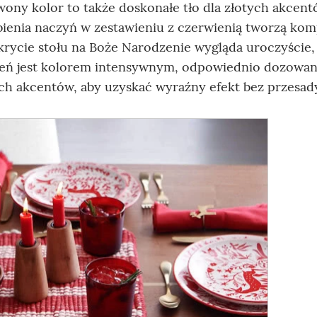
wony kolor to także doskonałe tło dla złotych akcent
obienia naczyń w zestawieniu z czerwienią tworzą ko
akrycie stołu na Boże Narodzenie wygląda uroczyście,
wień jest kolorem intensywnym, odpowiednio dozowan
ych akcentów, aby uzyskać wyraźny efekt bez przesad