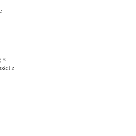
e
ę z
ości z