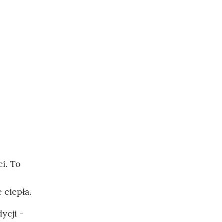
i. To
 ciepła.
ycji -