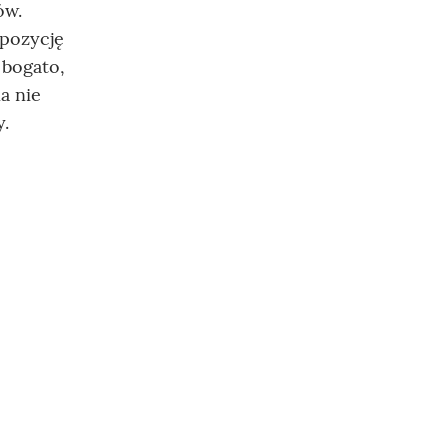
ów.
mpozycję
 bogato,
a nie
y.