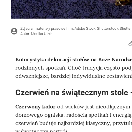
Zdjęcia: materiały prasowe firm, Adobe Stock, Shutterstock, Shutte
Autor: Monika Utnik
Kolorystyka dekoracji stołów na Boże Narodz
rodzinnych spotkań. Choć tradycja często pod
odważniejsze, bardziej indywidualne zestawieni
Czerwień
na świątecznym stole
-
Czerwony kolor
od wieków jest nieodłącznym
domowego ogniska, radością spotkań i energi
czerwień buduje najbardziej klasyczny, przytu
w świąteczny nastrój.