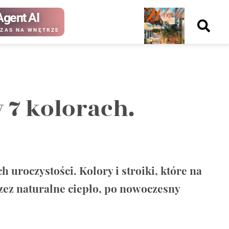
Agent AI
Nowy
ZAS NA WNĘTRZE
numer
 7 kolorach.
kup ten
kup ten
numer
numer
Wydanie papierowe
Wydanie cyfrowe
 uroczystości. Kolory i stroiki, które na
rzez naturalne ciepło, po nowoczesny