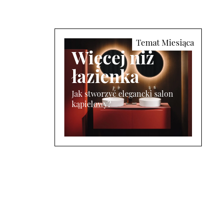
Więcej niż
łazienka
Jak stworzyć elegancki salon
kąpielowy?