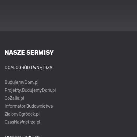
NASZE SERWISY
DOM, OGRÓD I WNĘTRZA
BudujemyDom.pl
Projekty.BudujemyDom.pl
CoZaIle.pl
Informator Budownictwa
ZielonyOgródek.pl
CzasNaWnetrze.pl