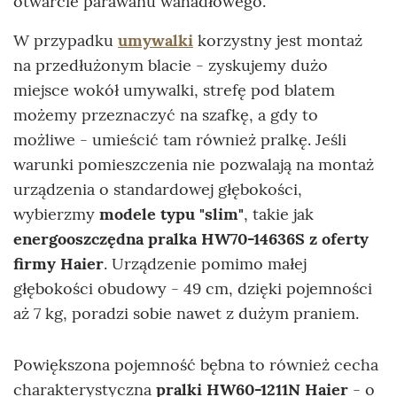
otwarcie parawanu wahadłowego.
W przypadku
umywalki
korzystny jest montaż
na przedłużonym blacie - zyskujemy dużo
miejsce wokół umywalki, strefę pod blatem
możemy przeznaczyć na szafkę, a gdy to
możliwe - umieścić tam również pralkę. Jeśli
warunki pomieszczenia nie pozwalają na montaż
urządzenia o standardowej głębokości,
wybierzmy
modele typu "slim"
, takie jak
energooszczędna pralka HW70-14636S z oferty
firmy Haier
. Urządzenie pomimo małej
głębokości obudowy - 49 cm, dzięki pojemności
aż 7 kg, poradzi sobie nawet z dużym praniem.
Powiększona pojemność bębna to również cecha
charakterystyczna
pralki HW60-1211N Haier
- o