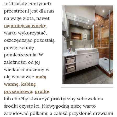
Jeśli każdy centymetr
przestrzeni jest dla nas
na wagę złota, nawet
najmniejszą wnękę
warto wykorzystać,
oszczędzając pozostałą
powierzchnię
pomieszczenia. W
zależności od jej
wielkości możemy w
nią wpasować
małą
wannę
,
kabinę
prysznicową
,
pralkę
lub choćby stworzyć praktyczny schowek na
środki czystości. Niewygodną niszę warto
zabudować półkami, a całość przysłonić drzwiami