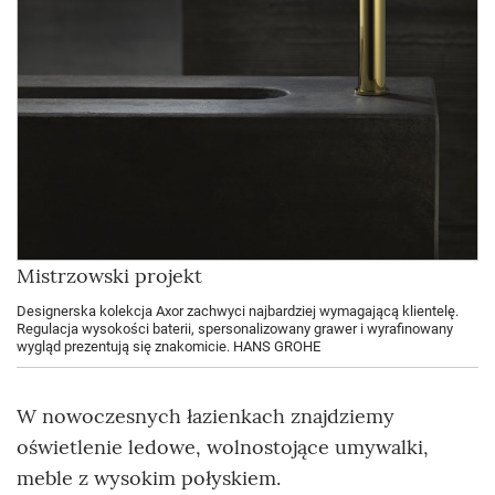
Mistrzowski projekt
Designerska kolekcja Axor zachwyci najbardziej wymagającą klientelę.
Regulacja wysokości baterii, spersonalizowany grawer i wyrafinowany
wygląd prezentują się znakomicie. HANS GROHE
W nowoczesnych łazienkach znajdziemy
oświetlenie ledowe, wolnostojące umywalki,
meble z wysokim połyskiem.