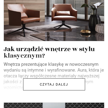
Jak urządzić wnętrze w stylu
klasycznym?
Wnętrza prezentujące klasykę w nowoczesnym
wydaniu są intymne i wyrafinowane. Aura, która je
otacza łączy współczesne materiały najwyższej
jakości z kształtami inspirowanymi dawnym
CZYTAJ DALEJ
wzornictwem,...