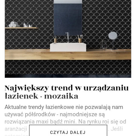
Największy trend w urządzaniu
łazienek - mozaika
Aktualne trendy łazienkowe nie pozwalają nam
używać półśrodków - najmodniejsze są
rozwiązania maxi bądź mini. Na rynku roi się od
aranżacji z wielkoformatowymi płytkami. Jeśli
CZYTAJ DALEJ