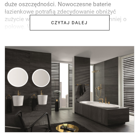
duże oszczędności. Nowoczesne baterie
łazienkowe potrafią zdecydowanie obniżyć
zużycie wody. Zdecydowanie, bo co najmniej o
CZYTAJ DALEJ
połowę. W tym wypadku...