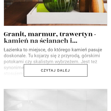
Granit, marmur, trawertyn -
kamień na ścianach i...
Łazienka to miejsce, do którego kamień pasuje
doskonale. Tu kojarzy się z przyrodą, górskimi
potokami czy skalistym wybrzeżem. Jest też
synonimem luksusu. W łazience kamień
CZYTAJ DALEJ
stosujemy najczęściej na...