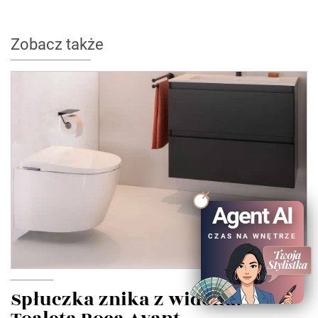
Zobacz także
Agent AI
CZAS NA WNĘTRZE
Spłuczka znika z widoku.