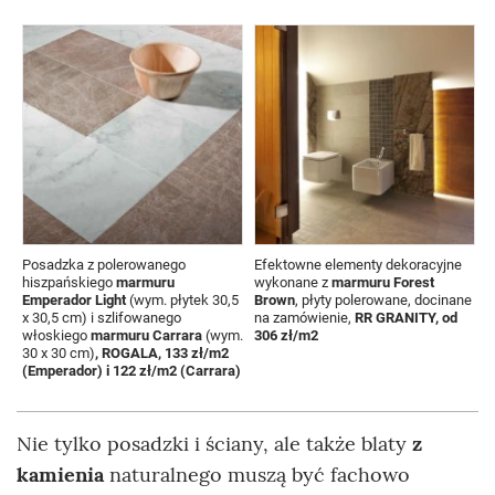
Posadzka z polerowanego
Efektowne elementy dekoracyjne
P
hiszpańskiego
marmuru
wykonane z
marmuru Forest
m
Emperador
Light
(wym. płytek 30,5
Brown
, płyty polerowane, docinane
3
x 30,5 cm) i szlifowanego
na zamówienie,
RR GRANITY, od
p
włoskiego
marmuru
Carrara
(wym.
306 zł/m2
m
30 x 30 cm)
, ROGALA, 133 zł/m2
R
(Emperador) i 122 zł/m2 (Carrara)
R
z
Nie tylko posadzki i ściany, ale także blaty
z
kamienia
naturalnego muszą być fachowo