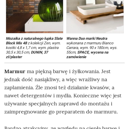
Mozaika z naturalnego łupka Slate
Wanna Duo marki Neutra
M
Block Mix 48
z kolekcji Zen, wym.
wykonana z marmuru Bianco
C
kostki 4,8 x 1,7 cm, wym. plastra
Carrara, wym. 90 x 180cm, wys.
t
30,5 x 30,5 cm,
DUNIN, 37
55cm,
SPACE, wycena na
c
zł/plaster
zamówienie
z
Marmur
ma piękną barwę i żyłkowania. Jest
jednak dość nasiąkliwy, a więc wrażliwy na
zaplamienia. Źle znosi też działanie kwasów, a
nawet detergentów i mydła. Konieczne więc jest
używanie specjalnych zaprawd do montażu i
zaimpregnowanie go preparatem do marmuru.
Bardzo atrakcyjny, ze względu na ciepłą barwę i