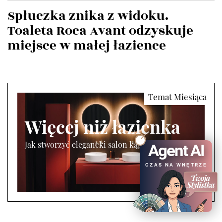
Spłuczka znika z widoku.
Toaleta Roca Avant odzyskuje
miejsce w małej łazience
Więcej niż łazienka
Jak stworzyć elegancki salon kąpielowy?
Agent AI
CZAS NA WNĘTRZE