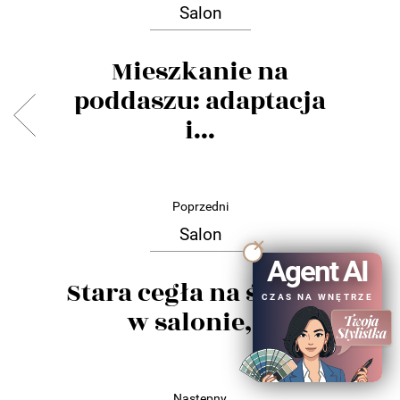
Salon
Mieszkanie na
poddaszu: adaptacja
i...
Poprzedni
Salon
Agent AI
Stara cegła na ścianie
CZAS NA WNĘTRZE
w salonie,...
Następny