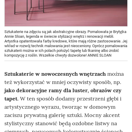
Sztukaterie na zdjęciu są jak abstrakcyjne obrazy. Pomalowała je Brytyjka
Annie Sloan, legenda w świecie stylizacji wnętrz i renowacji mebli.
Artystka opatentowała farby kredowe, które mają różne zastosowanie. Jej
wkład w rozwój technik malowania jest nieoceniony. Oprócz pomalowania
sztukaterii można w ich polach położyć tapetę lub tkaninę albo zrobić
kompozycję z roślin. Wszelkie chwyty dozwolone! ANNIE SLOAN
Sztukaterie w nowoczesnych wnętrzach
można
też wykorzystać w mniej oczywisty sposób, np.
jako
dekoracyjne ramy dla luster, obrazów czy
tapet
. W ten sposób dodamy przestrzeni głębi i
artystycznego wyrazu, tworząc w domowym
zaciszu prywatną galerię sztuki. Mocny akcent
stylistyczny stanowić będą ozdobne listwy na
ciemnych, nasyconych kolorystycznie ścianach.