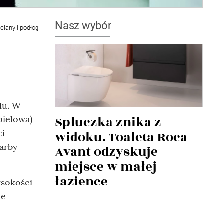
Nasz wybór
ciany i podłogi
iu. W
Spłuczka znika z
pielowa)
ci
widoku. Toaleta Roca
arby
Avant odzyskuje
miejsce w małej
łazience
ysokości
ie