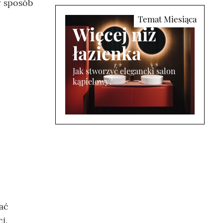
y sposób
Więcej niż
łazienka
Jak stworzyć elegancki salon
kąpielowy?
ać
i,