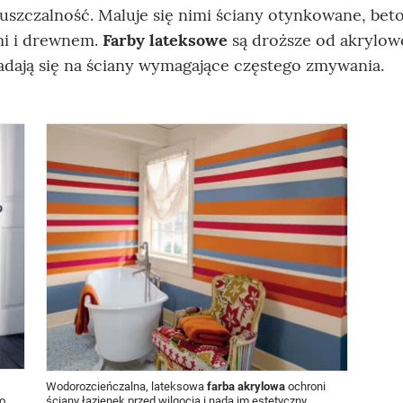
uszczalność. Maluje się nimi ściany otynkowane, bet
mi i drewnem.
Farby lateksowe
są droższe od akrylow
nadają się na ściany wymagające częstego zmywania.
Wodorozcieńczalna, lateksowa
farba akrylowa
ochroni
co
ściany łazienek przed wilgocią i nada im estetyczny,