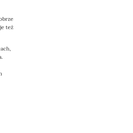
dobrze
je też
cach,
a.
m