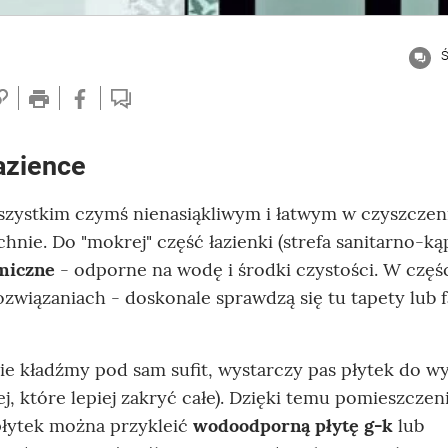
Ś
azience
szystkim czymś nienasiąkliwym i łatwym w czyszczen
zchnie. Do "mokrej" część łazienki (strefa sanitarno-ką
amiczne
- odporne na wodę i środki czystości. W częś
iązaniach - doskonale sprawdzą się tu tapety lub f
nie kładźmy pod sam sufit, wystarczy pas płytek do w
j, które lepiej zakryć całe). Dzięki temu pomieszczen
 płytek można przykleić
wodoodporną płytę g-k
lub