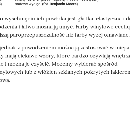
m
)
matowy wygląd. (fot.
Benjamin Moore
)
o wyschnięciu ich powłoka jest gładka, elastyczna i 
odzenia i łatwo można ją umyć. Farby winylowe cechu
ejszą paroprzepuszczalność niż farby wyżej omawiane.
jednak z powodzeniem można ją zastosować w miejs
ty mają ciekawe wzory, które bardzo ożywiają wnętrz
e i można je czyścić. Możemy wybierać spośród
ylowych lub z włókien szklanych pokrytych lakiere
ową.