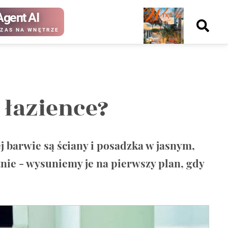
Agent AI
Nowy
ZAS NA WNĘTRZE
numer
w łazience?
kup ten
kup ten
numer
numer
Wydanie papierowe
Wydanie cyfrowe
barwie są ściany i posadzka w jasnym,
tnie - wysuniemy je na pierwszy plan, gdy