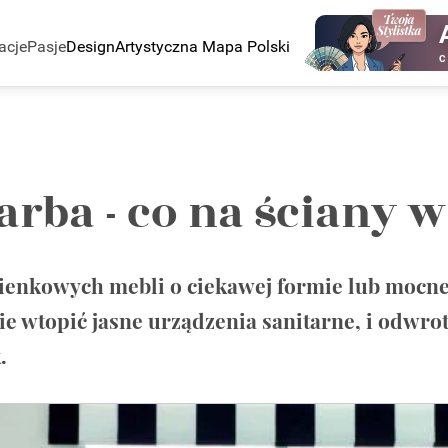
acje
Pasje
Design
Artystyczna Mapa Polski
C
farba - co na ściany 
nkowych mebli o ciekawej formie lub mocnej 
ie wtopić jasne urządzenia sanitarne, i odwro
.