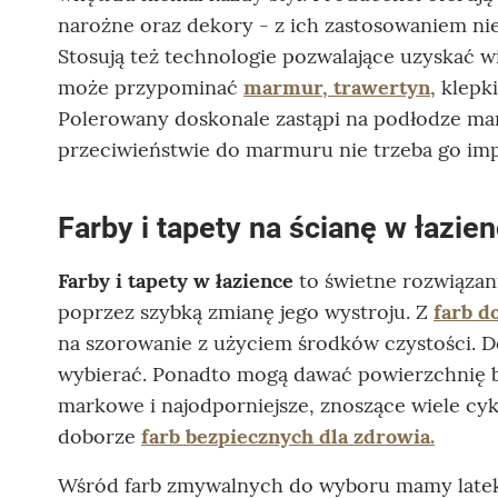
narożne oraz dekory - z ich zastosowaniem nie
Stosują też technologie pozwalające uzyskać w
może przypominać
marmur, trawertyn,
klepki
Polerowany doskonale zastąpi na podłodze marmu
przeciwieństwie do marmuru nie trzeba go i
Farby i tapety na ścianę w łazie
Farby i tapety w łazience
to świetne rozwiązan
poprzez szybką zmianę jego wystroju. Z
farb d
na szorowanie z użyciem środków czystości. Do
wybierać. Ponadto mogą dawać powierzchnię 
markowe i najodporniejsze, znoszące wiele cy
doborze
farb bezpiecznych dla zdrowia.
Wśród farb zmywalnych do wyboru mamy lateks