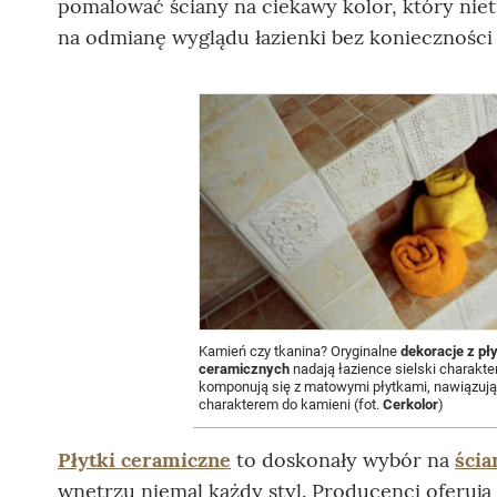
pomalować ściany na ciekawy kolor, który nietr
na odmianę wyglądu łazienki bez konieczności 
Kamień czy tkanina? Oryginalne
dekoracje z pł
ceramicznych
nadają łazience sielski charakter
komponują się z matowymi płytkami, nawiązuj
charakterem do kamieni (fot.
Cerkolor
)
Płytki ceramiczne
to doskonały wybór na
ścia
wnętrzu niemal każdy styl. Producenci oferują 