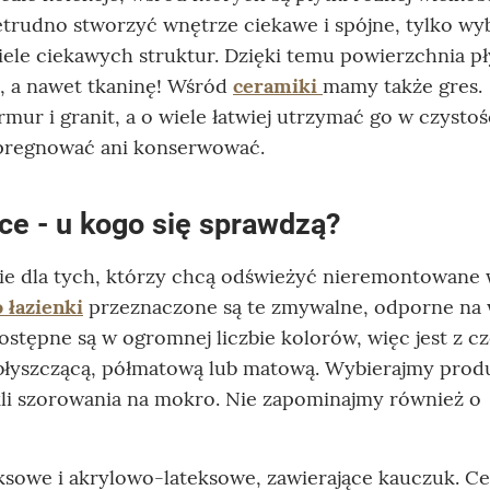
trudno stworzyć wnętrze ciekawe i spójne, tylko wyb
iele ciekawych struktur. Dzięki temu powierzchnia p
, a nawet tkaninę! Wśród
ceramiki
mamy także gres.
r i granit, a o wiele łatwiej utrzymać go w czystośc
mpregnować ani konserwować.
nce - u kogo się sprawdzą?
ie dla tych, którzy chcą odświeżyć nieremontowane
o łazienki
przeznaczone są te zmywalne, odporne na w
stępne są w ogromnej liczbie kolorów, więc jest z c
błyszczącą, półmatową lub matową. Wybierajmy prod
kli szorowania na mokro. Nie zapominajmy również o
owe i akrylowo-lateksowe, zawierające kauczuk. Ce