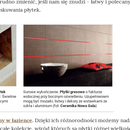
udno zmienić, jeśli nam się znudzi - łatwy i polecan
skuwania płytek.
ytek
Surowe wykończenie.
Płytki gresowe
o fakturze
. Świetnie
widocznej przy bocznym oświetleniu. Uzupełnieniem
ącymi
mogą być mozaiki, listwy i dekory ze wstawkami ze
szkła i aluminium (fot.
Ceramika Nowa Gala
)
ny w łazience
. Dzięki ich różnorodności możemy nad
całe kolekcje, wśród których są płytki różnej wielkośc