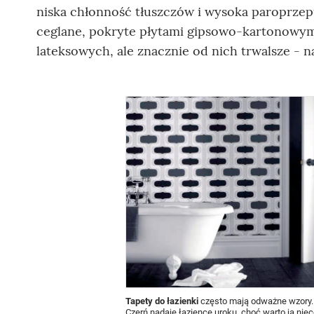
niska chłonność tłuszczów i wysoka paroprzep
ceglane, pokryte płytami gipsowo-kartonowy
lateksowych, ale znacznie od nich trwalsze - 
Tapety do łazienki
często mają odważne wzory.
Czerń nadaje łazience uroku, choć warto ją nie