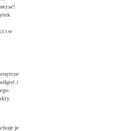
ierać!
łytek
i i w
 wnętrze
ilgoć i
zego
ukty
chuje je