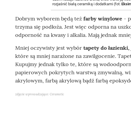
rozjaśnić białą ceramiką i dodatkami (fot.
Eksi
Dobrym wyborem będą też
farby winylowe
- p
trzyma się podłoża. Jest więc odporna na uszk
odporność na kwasy i alkalia. Mają jednak mni
Mniej oczywisty jest wybór
tapety do łazienki,
które są mniej narażone na zawilgocenie. Tape
Kupujmy jednak tylko te, które są wodoodporn
papierowych pokrytych warstwą zmywalną, win
akrylowym, farbą akrylową bądź farbą epoksyd
zdjęcie wprowadzające: Ceramstic