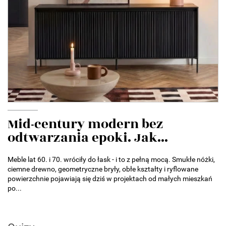
Mid-century modern bez
odtwarzania epoki. Jak...
Meble lat 60. i 70. wróciły do łask - i to z pełną mocą. Smukłe nóżki,
ciemne drewno, geometryczne bryły, obłe kształty i ryflowane
powierzchnie pojawiają się dziś w projektach od małych mieszkań
po...