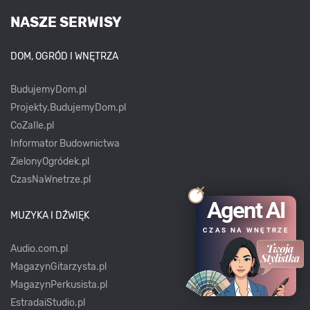
NASZE SERWISY
DOM, OGRÓD I WNĘTRZA
BudujemyDom.pl
Projekty.BudujemyDom.pl
CoZaIle.pl
Informator Budownictwa
ZielonyOgródek.pl
CzasNaWnetrze.pl
Agent AI
MUZYKA I DŹWIĘK
CZAS NA WNĘTRZE
Audio.com.pl
MagazynGitarzysta.pl
MagazynPerkusista.pl
EstradaiStudio.pl