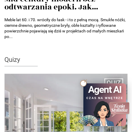
odtwarzania epoki. Jak...
Meble lat 60. i 70. wróciły do łask - i to z pełną mocą. Smukłe nóżki,
ciemne drewno, geometryczne bryły, obłe kształty i ryflowane
powierzchnie pojawiają się dziś w projektach od małych mieszkań
po...
Quizy
QUIZ
Agent AI
CZAS NA WNĘTRZE