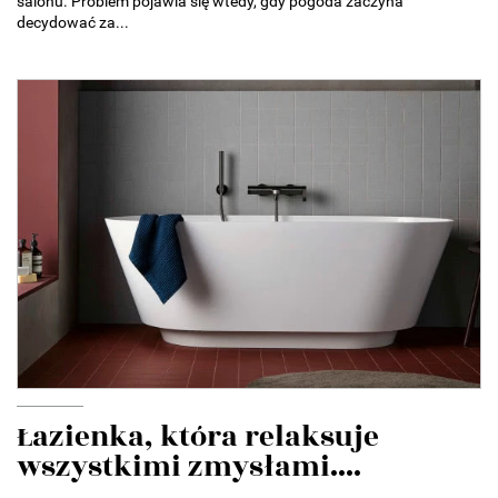
salonu. Problem pojawia się wtedy, gdy pogoda zaczyna
decydować za...
Łazienka, która relaksuje
wszystkimi zmysłami....