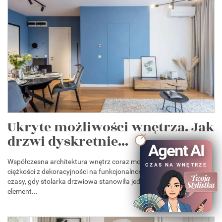
Ukryte możliwości wnętrza. Jak
drzwi dyskretnie...
Agent AI
Współczesna architektura wnętrz coraz mocniej przesuwa punkt
CZAS NA WNĘTRZE
ciężkości z dekoracyjności na funkcjonalność i wizualny ład. Minęły
czasy, gdy stolarka drzwiowa stanowiła jedynie konieczny
element...