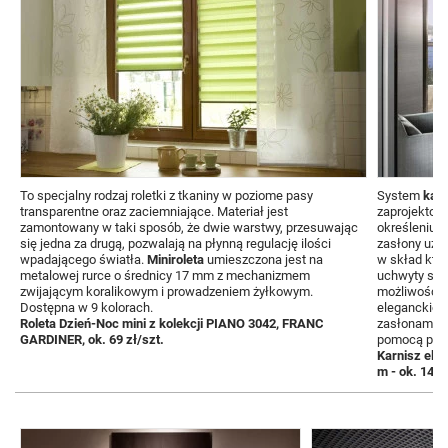
To specjalny rodzaj roletki z tkaniny w poziome pasy
System
kar
transparentne oraz zaciemniające. Materiał jest
zaprojektow
zamontowany w taki sposób, że dwie warstwy, przesuwając
określeniu d
się jedna za drugą, pozwalają na płynną regulację ilości
zasłony uży
wpadającego światła.
Miniroleta
umieszczona jest na
w skład któ
metalowej rurce o średnicy 17 mm z mechanizmem
uchwyty sufi
zwijającym koralikowym i prowadzeniem żyłkowym.
możliwością 
Dostępna w 9 kolorach.
eleganckiej 
Roleta Dzień-Noc mini z kolekcji PIANO 3042, FRANC
zasłonami d
GARDINER, ok. 69 zł/szt.
pomocą pilot
Karnisz ele
m - ok. 1400