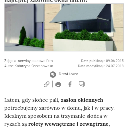
Zdjęcia: serwisy prasowe firm
Data publikacji: 09.06.2015
Autor: Katarzyna Chrzanowska
Data modyfikacji: 24.07.2018
Drzwi i okna
Latem, gdy słońce pali,
zasłon okiennych
potrzebujemy zarówno w domu, jak i w pracy.
Idealnym sposobem na trzymanie słońca w
ryzach są
rolety wewnętrzne i zewnętrzne,