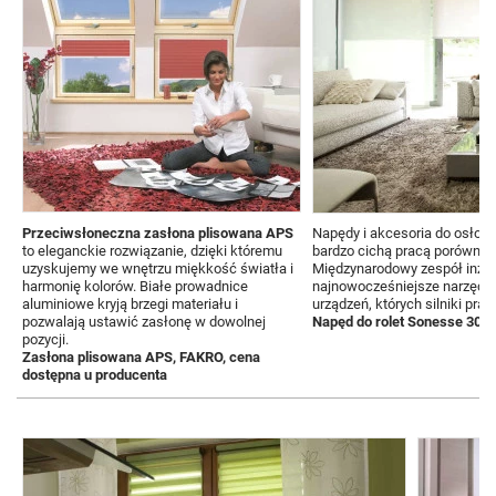
Przeciwsłoneczna zasłona plisowana APS
Napędy i akcesoria do osłon 
to eleganckie rozwiązanie, dzięki któremu
bardzo cichą pracą porównyw
uzyskujemy we wnętrzu miękkość światła i
Międzynarodowy zespół inżyn
harmonię kolorów. Białe prowadnice
najnowocześniejsze narzędzi
aluminiowe kryją brzegi materiału i
urządzeń, których silniki pra
pozwalają ustawić zasłonę w dowolnej
Napęd do rolet Sonesse 30 D
pozycji.
Zasłona plisowana APS, FAKRO, cena
dostępna u producenta