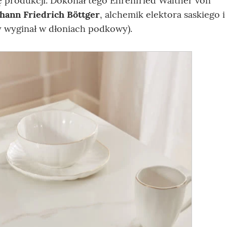
ę produkcji. Dokonał tego Ehrenfried Walther von
hann Friedrich Böttger
, alchemik elektora saskiego i
y wyginał w dłoniach podkowy).