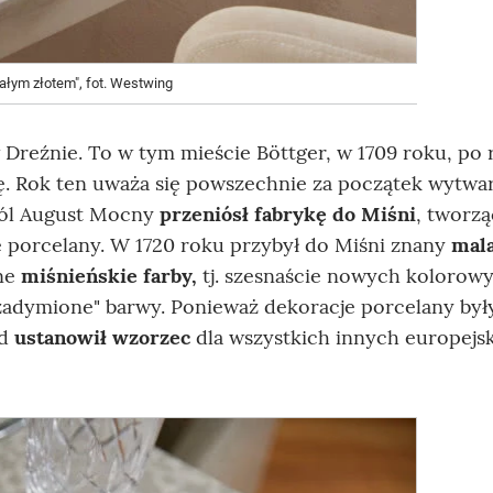
ałym złotem", fot. Westwing
Dreźnie. To w tym mieście Böttger, w 1709 roku, po 
. Rok ten uważa się powszechnie za początek wytwa
ról August Mocny
przeniósł fabrykę do Miśni
, tworz
ę porcelany. W 1720 roku przybył do Miśni znany
mal
nne
miśnieńskie farby,
tj. szesnaście nowych kolorow
"zadymione" barwy. Ponieważ dekoracje porcelany był
ld
ustanowił wzorzec
dla wszystkich innych europejs