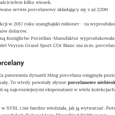
ścicielem kilku wiosek.
ano serwis porcelanowy składający się z aż 2200
ukcji w 2017 roku szanghajski milioner - za wyprodu
onów dolarów.
irmą Konigliche Porzellan-Manufaktur wyprodukowała
el Veyron Grand Sport L’Or Blanc ma m.in. porcela
orcelany
Za panowania dynastii Ming porcelana osiągnęła poz
kalę. To wtedy powstały słynne
porcelanowe
niebies
iś są najcenniejszymi eksponatami w wielu kolekcjach
 XVIII, i nie bardzo wiedziała, jak ją wytwarzać. Pot