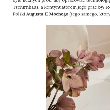
było licznych prób, aby opracować technologi
Tschirnhaus, a kontynuatorem jego prac był
Jo
Polski
Augusta II Mocnego
(tego samego, któr