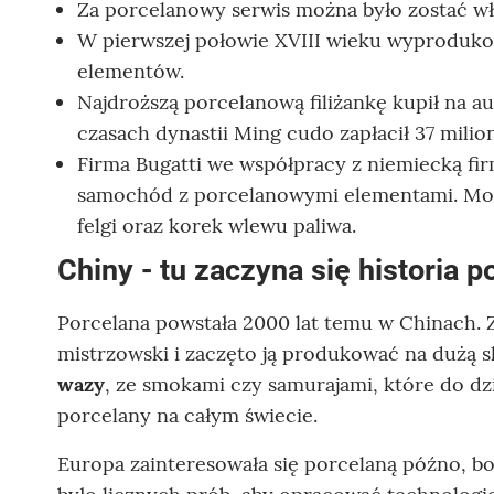
Za porcelanowy serwis można było zostać wła
W pierwszej połowie XVIII wieku wyprodukow
elementów.
Najdroższą porcelanową filiżankę kupił na a
czasach dynastii Ming cudo zapłacił 37 mili
Firma Bugatti we współpracy z niemiecką f
samochód z porcelanowymi elementami. Mod
felgi oraz korek wlewu paliwa.
Chiny - tu zaczyna się historia p
Porcelana powstała 2000 lat temu w Chinach. 
mistrzowski i zaczęto ją produkować na dużą s
wazy
, ze smokami czy samurajami, które do dz
porcelany na całym świecie.
Europa zainteresowała się porcelaną późno, bo w