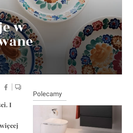
je w
iwane
Polecamy
ci. I
więcej