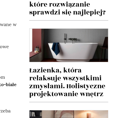
które rozwiązanie
sprawdzi się najlepiej?
kowane w
nowe
Łazienka, która
relaksuje wszystkimi
iom
zmysłami. Holistyczne
ko-białe
projektowanie wnętrz
rzeba