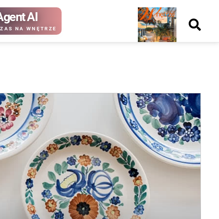
Agent AI
Nowy
ZAS NA WNĘTRZE
numer
kup ten
kup ten
numer
numer
Wydanie papierowe
Wydanie cyfrowe