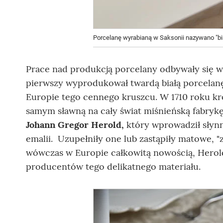
Porcelanę wyrabianą w Saksonii nazywano "bi
Prace nad produkcją porcelany odbywały się w 
pierwszy wyprodukował twardą białą porcelanę
Europie tego cennego kruszcu. W 1710 roku k
samym sławną na cały świat miśnieńską fabryk
Johann Gregor Herold,
który wprowadził sły
emalii. Uzupełniły one lub zastąpiły matowe, 
wówczas w Europie całkowitą nowością, Hero
producentów tego delikatnego materiału.