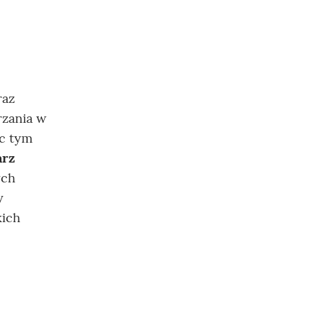
raz
rzania w
ąc tym
arz
ych
y
kich