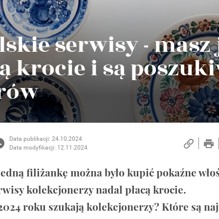
lskie serwisy - masz 
ą krocie i są poszuk
erów
Data publikacji: 24.10.2024
Data modyfikacji: 12.11.2024
 jedną filiżankę można było kupić pokaźne włoś
erwisy kolekcjonerzy nadal płacą krocie.
2024 roku szukają kolekcjonerzy? Które są naj