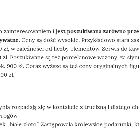
m zainteresowaniem i
jest poszukiwana zarówno prz
rywatne
. Ceny są dość wysokie. Przykładowo stara za
ł, w zależności od liczby elementów. Serwis do kaw
 zł. Poszukiwane są też porcelanowe wazony, za słyn
 ok. 900 zł. Coraz wyższe są też ceny oryginalnych fig
000 zł.
a rozpadają się w kontakcie z trucizną i dlatego ch
wrogów.
k „białe złoto”. Zastępowała królewskie podarunki, k