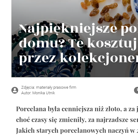
Wellnes
DIY
Najpiękniejsze po
domu? Te kosztuj
przez kolekcjon
Zdjęcia: materiały prasowe firm
Autor: Monika Utnik
Porcelana była cenniejsza niż złoto, a za
choć czasy się zmieniły, za najrzadsze s
Jakich starych porcelanowych naczyń w 