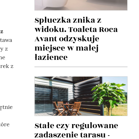
Spłuczka znika z
widoku. Toaleta Roca
ez
Avant odzyskuje
stawa
miejsce w małej
y z
łazience
ne
urek z
ętnie
Stałe czy regulowane
tóre
zadaszenie tarasu -