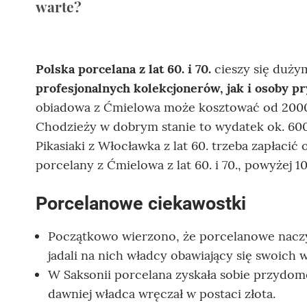
warte?
Polska porcelana z lat 60. i 70.
cieszy się duży
profesjonalnych kolekcjonerów, jak i osoby p
obiadowa z Ćmielowa może kosztować od 2000 z
Chodzieży w dobrym stanie to wydatek ok. 600
Pikasiaki z Włocławka z lat 60. trzeba zapłacić
porcelany z Ćmielowa z lat 60. i 70., powyżej 1
Porcelanowe ciekawostki
Początkowo wierzono, że porcelanowe naczyni
jadali na nich władcy obawiający się swoich 
W Saksonii porcelana zyskała sobie przydome
dawniej władca wręczał w postaci złota.