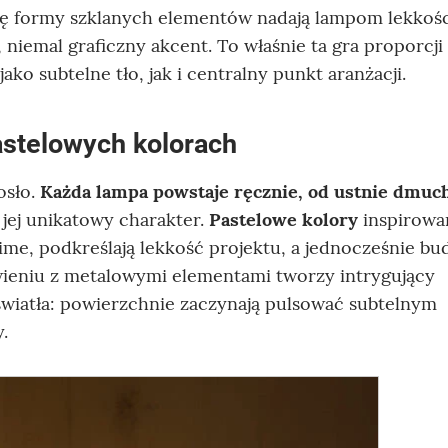
ię formy szklanych elementów nadają lampom lekkośc
niemal graficzny akcent. To właśnie ta gra proporcji 
ko subtelne tło, jak i centralny punkt aranżacji.
stelowych kolorach
osło.
Każda lampa powstaje ręcznie, od ustnie dmuc
 jej unikatowy charakter.
Pastelowe kolory
inspirowa
ime, podkreślają lekkość projektu, a jednocześnie bu
wieniu z metalowymi elementami tworzy intrygujący
 światła: powierzchnie zaczynają pulsować subtelnym
.