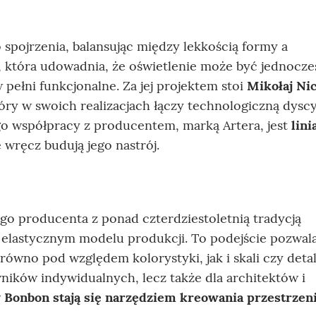
pojrzenia, balansując między lekkością formy a
, która udowadnia, że oświetlenie może być jednocze
 pełni funkcjonalne. Za jej projektem stoi
Mikołaj Ni
tóry w swoich realizacjach łączy technologiczną dyscy
go współpracy z producentem, marką Artera, jest
lini
e wręcz budują jego nastrój.
go producenta z ponad czterdziestoletnią tradycją
 elastycznym modelu produkcji. To podejście pozwal
wno pod względem kolorystyki, jak i skali czy detal
wników indywidualnych, lecz także dla architektów i
 Bonbon stają się narzędziem kreowania przestrzen