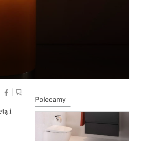
Polecamy
tą i