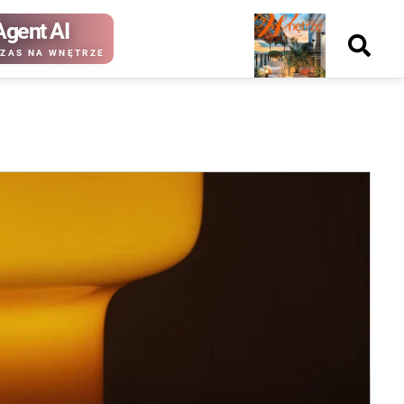
Agent AI
Nowy
ZAS NA WNĘTRZE
numer
kup ten
kup ten
numer
numer
Wydanie papierowe
Wydanie cyfrowe