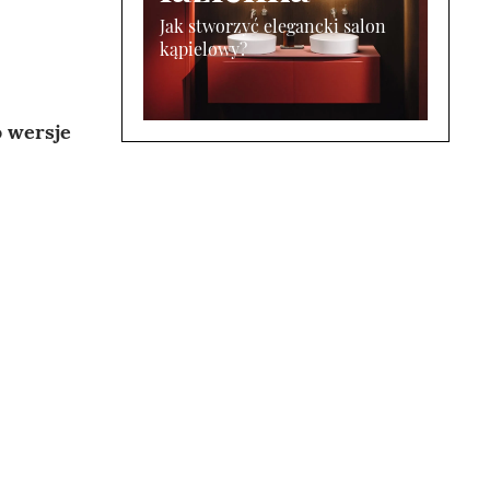
Jak stworzyć elegancki salon
kąpielowy?
o wersje