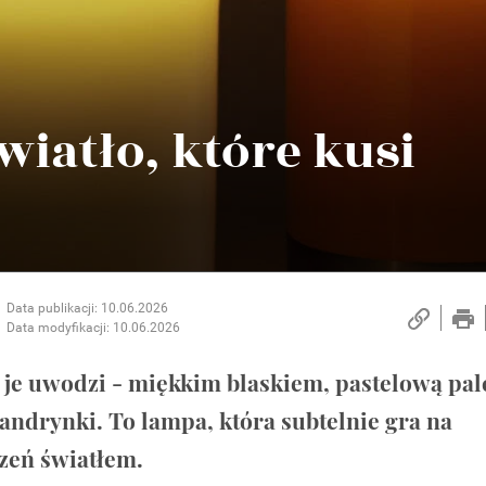
iatło, które kusi
Data publikacji: 10.06.2026
Data modyfikacji: 10.06.2026
 je uwodzi - miękkim blaskiem, pastelową pale
andrynki. To lampa, która subtelnie gra na
zeń światłem.