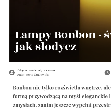
Wellnes
DIY
Lampy Bonbon - św
jak słodycz
Zdjęcia: materiały prasowe
Autor: Anna Grużewska
Bonbon nie tylko rozświetla wnętrze, ale
formą przywodzącą na myśl eleganckie l
zmysłach, zanim jeszcze wypełni przestr