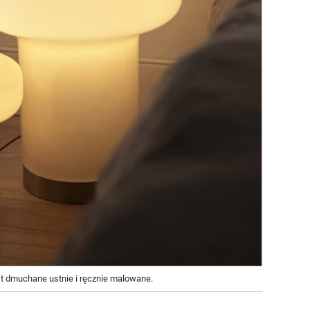
st dmuchane ustnie i ręcznie malowane.