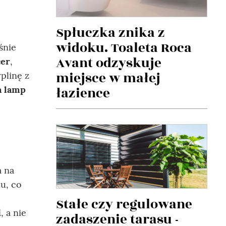
Spłuczka znika z
widoku. Toaleta Roca
śnie
Avant odzyskuje
cer
,
miejsce w małej
plinę z
łazience
a lamp
a na
u, co
Stałe czy regulowane
i
, a nie
zadaszenie tarasu -