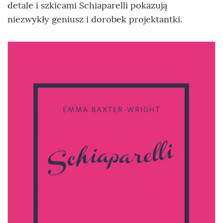
detale i szkicami Schiaparelli pokazują
niezwykły geniusz i dorobek projektantki.