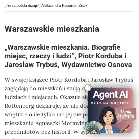
„Teraz polski dizajn”, Aleksandra Koperda, Znak
Warszawskie mieszkania
„Warszawskie mieszkania. Biografie
miejsc, rzeczy i ludzi”, Piotr Korduba i
Jarosław Trybuś, Wydawnictwo Osnova
W swojej książce Piotr Korduba i Jarosław Trybuś
zaglądają do mieszkań i snują opowieści o
Agent AI
ludziach i miejscach. Okazuje się, że Anda
CZAS NA WNĘTRZE
Rottenberg deklaruje, że nie dba o wystrój
wnętrz - o ile tylko nic jej nie przeszkadza. W
mieszkaniu Agnieszki Morawińskiej nie ma
przedmiotów bez historii. W sypialni