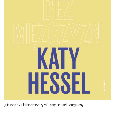
„Historia sztuki bez mężczyzn”, Katy Hessel, Marginesy