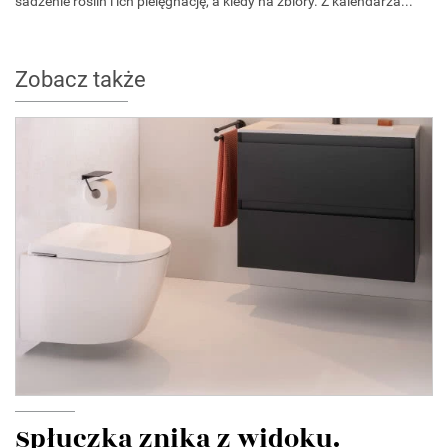
sadzenie roślin i ich pielęgnację, a kiedy na zbiory. Z kalendarza...
Zobacz także
Spłuczka znika z widoku.