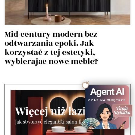
Mid-century modern bez
odtwarzania epoki. Jak
korzystać z tej estetyki,
wybierając nowe meble?
Agent AI
CZAS NA WNĘTRZE
Więcej niż łazienka
Jak stworzyć elegancki salon kąpielowy?