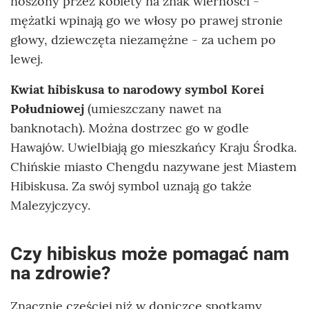
noszony przez kobiety na znak wierności -
mężatki wpinają go we włosy po prawej stronie
głowy, dziewczęta niezamężne - za uchem po
lewej.
Kwiat hibiskusa to narodowy symbol Korei
Południowej
(umieszczany nawet na
banknotach). Można dostrzec go w godle
Hawajów. Uwielbiają go mieszkańcy Kraju Środka.
Chińskie miasto Chengdu nazywane jest Miastem
Hibiskusa. Za swój symbol uznają go także
Malezyjczycy.
Czy hibiskus może pomagać nam
na zdrowie?
Znacznie częściej niż w doniczce spotkamy