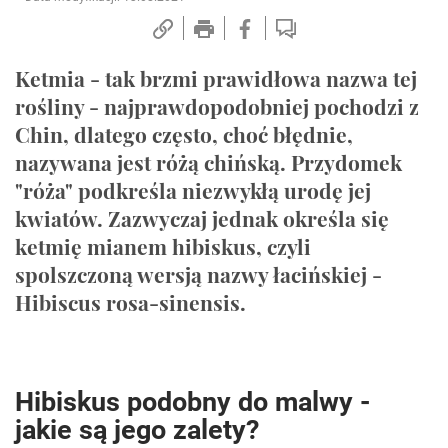
Ketmia - tak brzmi prawidłowa nazwa tej
rośliny - najprawdopodobniej pochodzi z
Chin, dlatego często, choć błędnie,
nazywana jest różą chińską. Przydomek
"róża" podkreśla niezwykłą urodę jej
kwiatów. Zazwyczaj jednak określa się
ketmię mianem hibiskus, czyli
spolszczoną wersją nazwy łacińskiej -
Hibiscus rosa-sinensis.
Hibiskus podobny do malwy -
jakie są jego zalety?