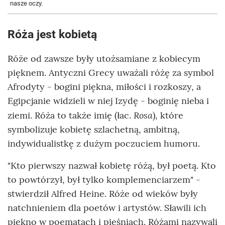
nasze oczy.
Róża jest kobietą
Róże od zawsze były utożsamiane z kobiecym
pięknem. Antyczni Grecy uważali różę za symbol
Afrodyty - bogini piękna, miłości i rozkoszy, a
Egipcjanie widzieli w niej Izydę - boginię nieba i
Rosa
ziemi. Róża to także imię (łac.
), które
symbolizuje kobietę szlachetną, ambitną,
indywidualistkę z dużym poczuciem humoru.
"Kto pierwszy nazwał kobietę różą, był poetą. Kto
to powtórzył, był tylko komplemenciarzem" -
stwierdził Alfred Heine. Róże od wieków były
natchnieniem dla poetów i artystów. Sławili ich
piękno w poematach i pieśniach. Różami nazywali