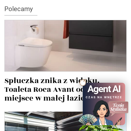
Polecamy
Spłuczka znika z widoku.
Agent AI
Toaleta Roca Avant odzyskuje
miejsce w małej łazience
CZAS NA WNĘTRZE