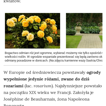
kwiatów.
Bogactwo odmian róż jest ogromne, wybierać możemy nie tylko spośród mnó
wielkości roślin. W ogrodzie wspaniale prezentować się będą zarówno okazał
odmiany posadzone w donicach. (Na zdjęciu kamienne wazy Saskia/Chrono
W Europie od średniowiecza powstawały
ogrody
wypełnione jedynie różami, zwane do dziś
rosarium
rozariami
(łac.
). Najsłynniejsze powstało
na początku XIX wieku we Francji. Założyła je
Joséphine de Beauharnais, żona Napoleona
Bonaparte.