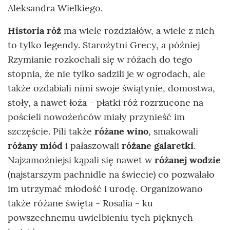
Aleksandra Wielkiego.
Historia róż
ma wiele rozdziałów, a wiele z nich
to tylko legendy. Starożytni Grecy, a później
Rzymianie rozkochali się w różach do tego
stopnia, że nie tylko sadzili je w ogrodach, ale
także ozdabiali nimi swoje świątynie, domostwa,
stoły, a nawet łoża - płatki róż rozrzucone na
pościeli nowożeńców miały przynieść im
szczęście. Pili także
różane wino
, smakowali
różany miód
i pałaszowali
różane galaretki
.
Najzamożniejsi kąpali się nawet w
różanej wodzie
(najstarszym pachnidle na świecie) co pozwalało
im utrzymać młodość i urodę. Organizowano
także różane święta - Rosalia - ku
powszechnemu uwielbieniu tych pięknych