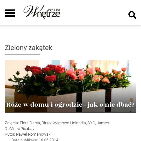
Zielony zakątek
Róże w domu i ogrodzie - jak o nie dbać?
Zdjęcia: Flora Dania, Biuro Kwiatowe Holandia, SXC, James
DeMers/Pixabay
Autor: Paweł Romanowski
Data publikacji: 16.06.2014