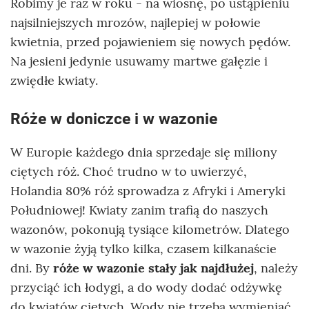
Robimy je raz w roku - na wiosnę, po ustąpieniu
najsilniejszych mrozów, najlepiej w połowie
kwietnia, przed pojawieniem się nowych pędów.
Na jesieni jedynie usuwamy martwe gałęzie i
zwiędłe kwiaty.
Róże w doniczce i w wazonie
W Europie każdego dnia sprzedaje się miliony
ciętych róż. Choć trudno w to uwierzyć,
Holandia 80% róż sprowadza z Afryki i Ameryki
Południowej! Kwiaty zanim trafią do naszych
wazonów, pokonują tysiące kilometrów. Dlatego
w wazonie żyją tylko kilka, czasem kilkanaście
dni. By
róże w wazonie stały jak najdłużej
, należy
przyciąć ich łodygi, a do wody dodać odżywkę
do kwiatów ciętych. Wody nie trzeba wymieniać,