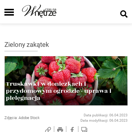
Zielony zakątek
Truskawki w doniczkach i
przydomowym ogrodzie - uprawa i
pielęgnacja
Data publikacji: 06.04.2023
Zdjęcia: Adobe Stock
Data modyfikacji: 06.04.2023