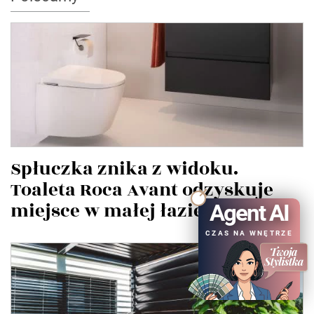
Spłuczka znika z widoku.
Toaleta Roca Avant odzyskuje
miejsce w małej łazience
Agent AI
CZAS NA WNĘTRZE