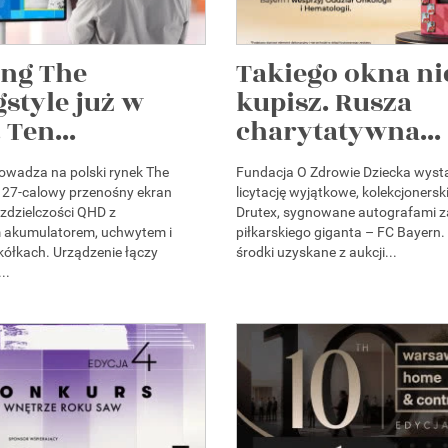
ng The
Takiego okna ni
style już w
kupisz. Rusza
 Ten...
charytatywna...
wadza na polski rynek The
Fundacja O Zdrowie Dziecka wyst
 27-calowy przenośny ekran
licytację wyjątkowe, kolekcjonersk
zdzielczości QHD z
Drutex, sygnowane autografami 
akumulatorem, uchwytem i
piłkarskiego giganta – FC Bayern.
ółkach. Urządzenie łączy
środki uzyskane z aukcji...
..