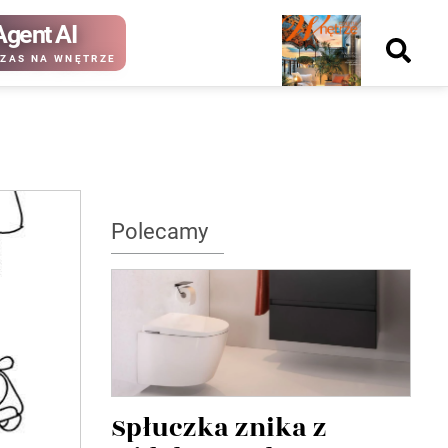
Agent AI
Nowy
ZAS NA WNĘTRZE
numer
kup ten
kup ten
Polecamy
numer
numer
Wydanie papierowe
Wydanie cyfrowe
Spłuczka znika z