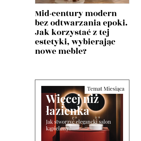
Mid-century modern
bez odtwarzania epoki.
Jak korzystać z tej
estetyki, wybierając
nowe meble?
Więcej niż
łazienka
Jak stworzyć elegancki salon
kąpielowy?