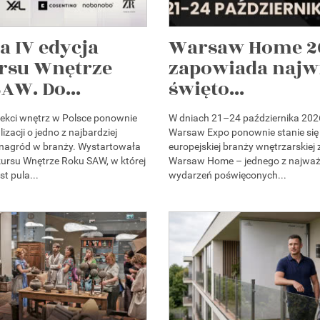
a IV edycja
Warsaw Home 2
rsu Wnętrze
zapowiada najw
AW. Do...
święto...
itekci wnętrz w Polsce ponownie
W dniach 21–24 października 202
izacji o jedno z najbardziej
Warsaw Expo ponownie stanie się
 nagród w branży. Wystartowała
europejskiej branży wnętrzarskiej
kursu Wnętrze Roku SAW, w której
Warsaw Home – jednego z najważ
st pula...
wydarzeń poświęconych...