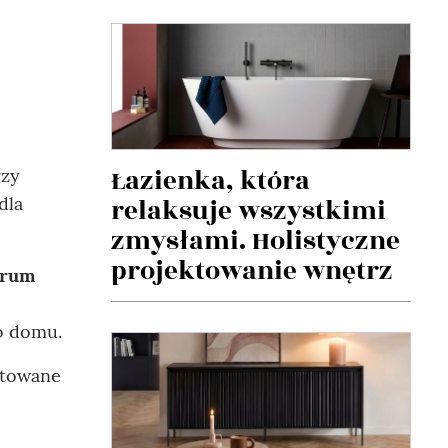
Łazienka, która
rzy
dla
relaksuje wszystkimi
zmysłami. Holistyczne
projektowanie wnętrz
orum
go domu.
gotowane