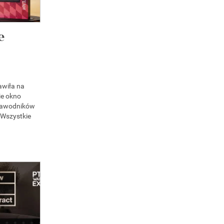
e
awiła na
ie okno
zawodników
 Wszystkie