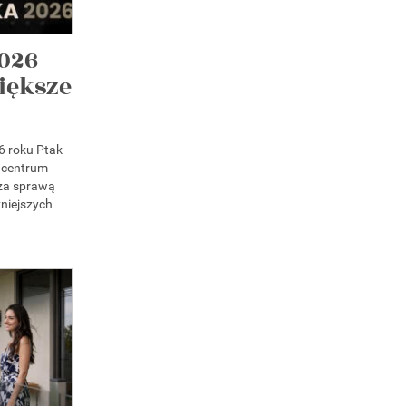
026
iększe
6 roku Ptak
 centrum
 za sprawą
niejszych