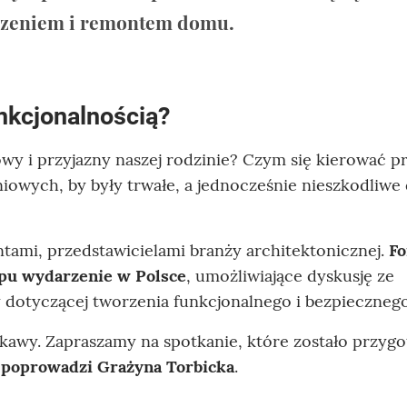
czeniem i remontem domu.
nkcjonalnością?
wy i przyjazny naszej rodzinie? Czym się kierować p
wych, by były trwałe, a jednocześnie nieszkodliwe 
ami, przedstawicielami branży architektonicznej.
F
ypu wydarzenie w Polsce
, umożliwiające dyskusję ze
y dotyczącej tworzenia funkcjonalnego i bezpieczne
ej kawy. Zapraszamy na spotkanie, które zostało przy
poprowadzi Grażyna Torbicka
.