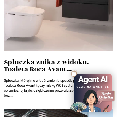
Spłuczka znika z widoku.
Toaleta Roca Avant...
Agent AI
Spłuczka, której nie widać, zmienia sposób projektowania łazienek.
Toaleta Roca Avant łączy miskę WC i system spłukiwania w jednej
CZAS NA WNĘTRZE
ceramicznej bryle, dzięki czemu pozwala zaoszczędzić miejsce
bez...