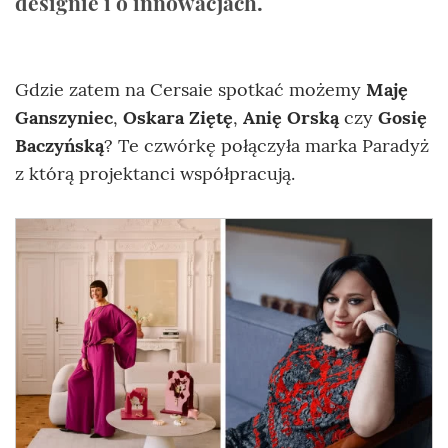
designie i o innowacjach.
Gdzie zatem na Cersaie spotkać możemy
Maję
Ganszyniec
,
Oskara Ziętę
,
Anię Orską
czy
Gosię
Baczyńską
? Te czwórkę połączyła marka Paradyż
z którą projektanci współpracują.