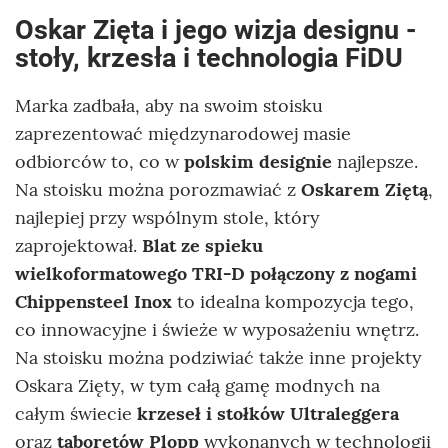
Oskar Zięta i jego wizja designu -
s
toły, krzesła i technologia FiDU
Marka zadbała, aby na swoim stoisku
zaprezentować międzynarodowej masie
odbiorców to, co w
polskim designie
najlepsze.
Na stoisku można porozmawiać z
Oskarem Ziętą
,
najlepiej przy wspólnym stole, który
zaprojektował.
Blat ze spieku
wielkoformatowego TRI-D
połączony z nogami
Chippensteel Inox
to idealna kompozycja tego,
co innowacyjne i świeże w wyposażeniu wnętrz.
Na stoisku można podziwiać także inne projekty
Oskara Zięty, w tym całą gamę modnych na
całym świecie
krzeseł i stołków Ultraleggera
oraz
taboretów Plopp
wykonanych w technologii