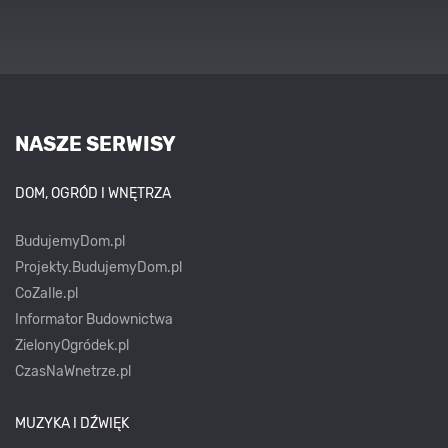
NASZE SERWISY
DOM, OGRÓD I WNĘTRZA
BudujemyDom.pl
Projekty.BudujemyDom.pl
CoZaIle.pl
Informator Budownictwa
ZielonyOgródek.pl
CzasNaWnetrze.pl
MUZYKA I DŹWIĘK