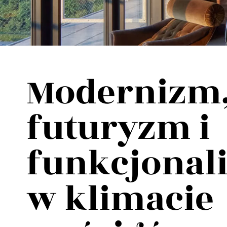
Wellnes
DIY
Modernizm
futuryzm i
funkcjonali
w klimacie