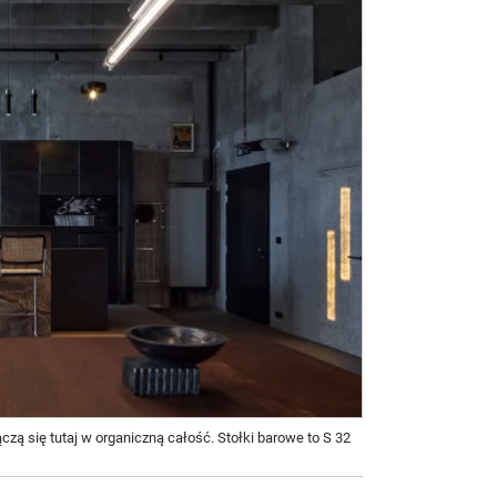
łączą się tutaj w organiczną całość. Stołki barowe to S 32