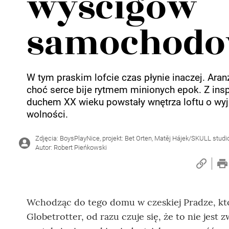
wyścigów
samochodo
W tym praskim lofcie czas płynie inaczej. Aran
choć serce bije rytmem minionych epok. Z ins
duchem XX wieku powstały wnętrza loftu o wyją
wolności.
Zdjęcia: BoysPlayNice, projekt: Bet Orten, Matěj Hájek/SKULL studi
Autor: Robert Pieńkowski
Wchodząc do tego domu w czeskiej Pradze, któ
Globetrotter, od razu czuje się, że to nie jest