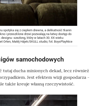
u spotyka się z ciepłem drewna, a delikatność tkanin
kno i przeszklone drzwi pozwalają na łatwy dostęp do
 designu- szezlong, który w latach 30. XX wieku
Bet Orten, Matěj Hájek/SKULL studio; fot. BoysPlayNice
wyścigów samochodowych
uć tutaj ducha minionych dekad, lecz również
rzypadkiem. Jest efektem wizji gospodarza -
ale także kreuje własną rzeczywistość.