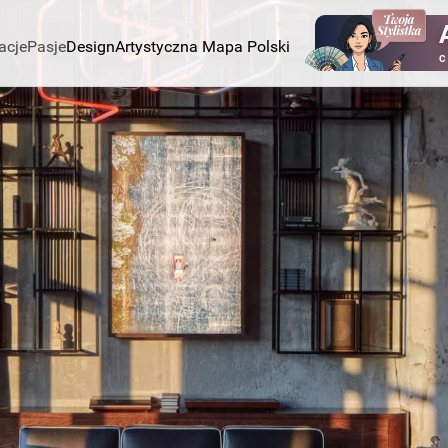
acje
Pasje
Design
Artystyczna Mapa Polski
C