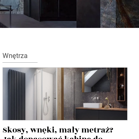
Wnętrza
Skosy, wnęki, mały metraż?