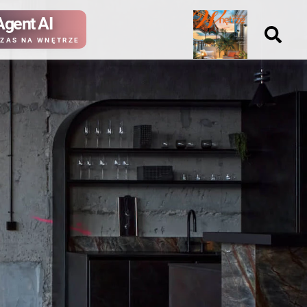
Agent AI
Nowy
ZAS NA WNĘTRZE
numer
kup ten
kup ten
numer
numer
Wydanie papierowe
Wydanie cyfrowe