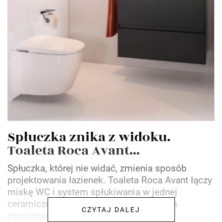
Spłuczka znika z widoku.
Toaleta Roca Avant...
Spłuczka, której nie widać, zmienia sposób
projektowania łazienek. Toaleta Roca Avant łączy
miskę WC i system spłukiwania w jednej
ceramicznej bryle, dzięki czemu pozwala
CZYTAJ DALEJ
zaoszczędzić miejsce bez...