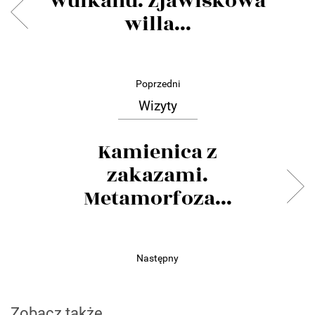
wulkanu. Zjawiskowa
willa...
Poprzedni
Wizyty
Kamienica z
zakazami.
Metamorfoza...
Następny
Zobacz także