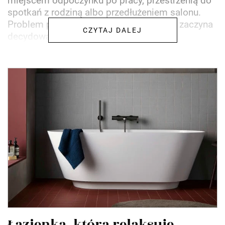
miejscem odpoczynku po pracy, przestrzenią do
spotkań z rodziną albo przedłużeniem salonu.
Problem pojawia się wtedy, gdy pogoda zaczyna
CZYTAJ DALEJ
decydować za...
Łazienka, która relaksuje