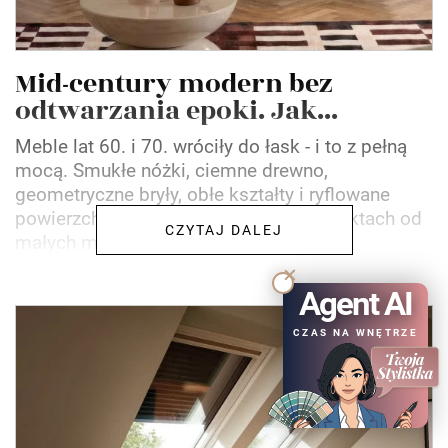
Mid-century modern bez
odtwarzania epoki. Jak...
Meble lat 60. i 70. wróciły do łask - i to z pełną
mocą. Smukłe nóżki, ciemne drewno,
geometryczne bryły, obłe kształty i ryflowane
powierzchnie pojawiają się dziś w projektach od
CZYTAJ DALEJ
małych mieszkań po...
Agent AI
CZAS NA WNĘTRZE