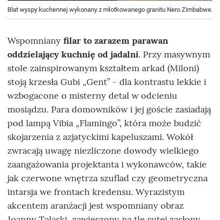
Blat wyspy kuchennej wykonany z młotkowanego granitu Nero Zimbabwe.
Wspomniany
filar to zarazem parawan
oddzielający kuchnię od jadalni
. Przy masywnym
stole zainspirowanym kształtem arkad (Miloni)
stoją krzesła Gubi „Gent” - dla kontrastu lekkie i
wzbogacone o misterny detal w odcieniu
mosiądzu. Para domowników i jej goście zasiadają
pod lampą Vibia „Flamingo”, która może budzić
skojarzenia z azjatyckimi kapeluszami. Wokół
zwracają uwagę niezliczone dowody wielkiego
zaangażowania projektanta i wykonawców, takie
jak czerwone wnętrza szuflad czy geometryczna
intarsja we frontach kredensu. Wyrazistym
akcentem aranżacji jest wspomniany obraz
Joanny Talaski, zawieszony na tle sutej zasłony.