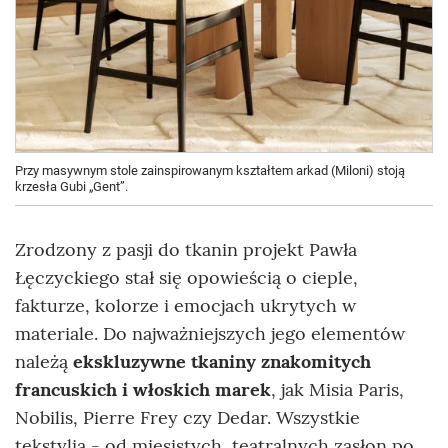
Przy masywnym stole zainspirowanym kształtem arkad (Miloni) stoją
krzesła Gubi „Gent”.
Zrodzony z pasji do tkanin projekt Pawła
Łęczyckiego stał się opowieścią o cieple,
fakturze, kolorze i emocjach ukrytych w
materiale. Do najważniejszych jego elementów
należą
ekskluzywne tkaniny znakomitych
francuskich i włoskich marek
, jak Misia Paris,
Nobilis, Pierre Frey czy Dedar. Wszystkie
tekstylia - od mięsistych, teatralnych zasłon po