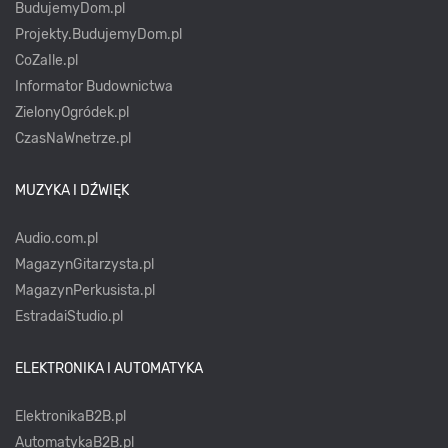
BudujemyDom.pl
Projekty.BudujemyDom.pl
CoZaIle.pl
Informator Budownictwa
ZielonyOgródek.pl
CzasNaWnetrze.pl
MUZYKA I DŹWIĘK
Audio.com.pl
MagazynGitarzysta.pl
MagazynPerkusista.pl
EstradaiStudio.pl
ELEKTRONIKA I AUTOMATYKA
ElektronikaB2B.pl
AutomatykaB2B.pl