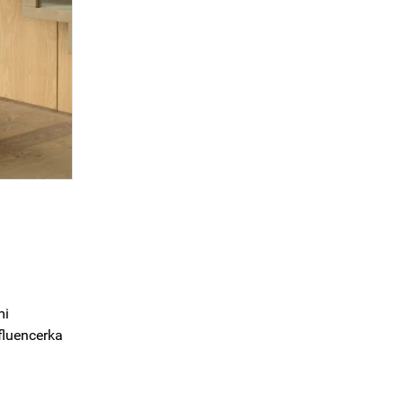
mi
fluencerka