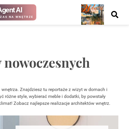
Agent AI
Nowy
ZAS NA WNĘTRZE
numer
dy nowoczesnych
kup ten
kup ten
numer
numer
Wydanie papierowe
Wydanie cyfrowe
a wnętrza. Znajdziesz tu reportaże z wizyt w domach i
ć różne style, wybierać meble i dodatki, by powstały
mat! Zobacz najlepsze realizacje architektów wnętrz.