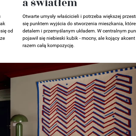
a światłem
u
Otwarte umysły właścicieli i potrzeba większej przest
jak
się punktem wyjścia do stworzenia mieszkania, któr
się od
detalem i przemyślanym układem. W centralnym pun
 ze
pojawił się niebieski kubik - mocny, ale kojący akcent
razem całą kompozycję.