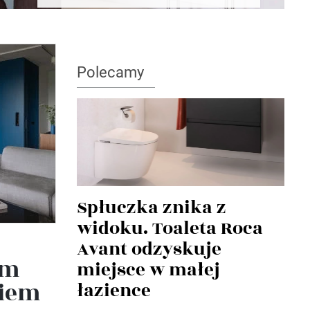
Polecamy
Spłuczka znika z
widoku. Toaleta Roca
Avant odzyskuje
im
miejsce w małej
niem
łazience