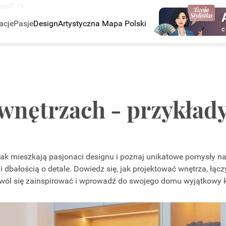
ext" />
acje
Pasje
Design
Artystyczna Mapa Polski
C
 wnętrzach - przykła
, jak mieszkają pasjonaci designu i poznaj unikatowe pomysły n
 dbałością o detale. Dowiedz się, jak projektować wnętrza, łączy
ól się zainspirować i wprowadź do swojego domu wyjątkowy kli