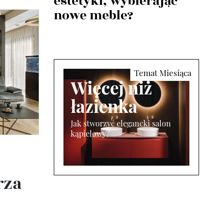
estetyki, wybierając
nowe meble?
Więcej niż
łazienka
Jak stworzyć elegancki salon
kąpielowy?
rza