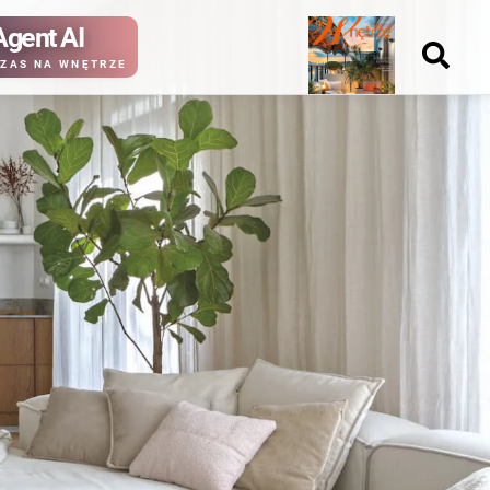
Agent AI
Nowy
ZAS NA WNĘTRZE
numer
kup ten
kup ten
numer
numer
Wydanie papierowe
Wydanie cyfrowe