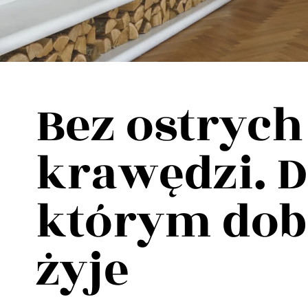
Wellnes
DIY
Bez ostrych
krawędzi. 
którym dobr
żyje