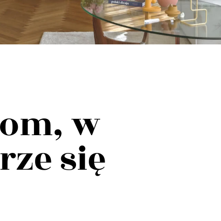
Dom, w
ze się