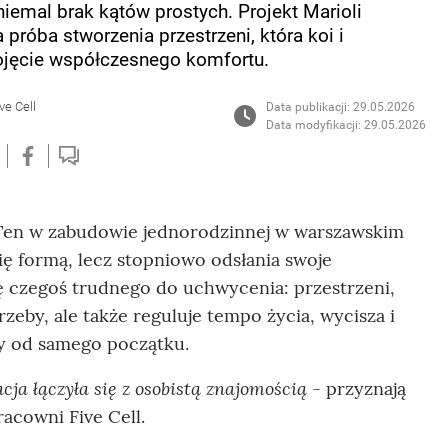
iemal brak kątów prostych. Projekt Marioli
róba stworzenia przestrzeni, która koi i
pojęcie współczesnego komfortu.
ve Cell
Data publikacji: 29.05.2026
Data modyfikacji: 29.05.2026
 Ten w zabudowie jednorodzinnej w warszawskim
się formą, lecz stopniowo odsłania swoje
ę czegoś trudnego do uchwycenia: przestrzeni,
zeby, ale także reguluje tempo życia, wycisza i
lny od samego początku.
ja łączyła się z osobistą znajomością
- przyznają
racowni Five Cell.