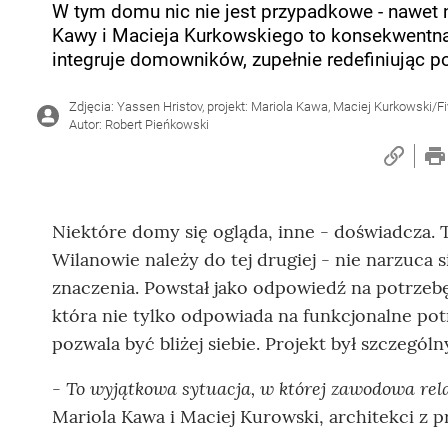
W tym domu nic nie jest przypadkowe - nawet n
Kawy i Macieja Kurkowskiego to konsekwentna p
integruje domowników, zupełnie redefiniując 
Zdjęcia: Yassen Hristov, projekt: Mariola Kawa, Maciej Kurkowski/Fi
Autor: Robert Pieńkowski
Niektóre domy się ogląda, inne - doświadcza.
Wilanowie należy do tej drugiej - nie narzuca 
znaczenia. Powstał jako odpowiedź na potrzeb
która nie tylko odpowiada na funkcjonalne potr
pozwala być bliżej siebie. Projekt był szczegó
To wyjątkowa sytuacja, w której zawodowa relac
-
Mariola Kawa i Maciej Kurowski, architekci z p