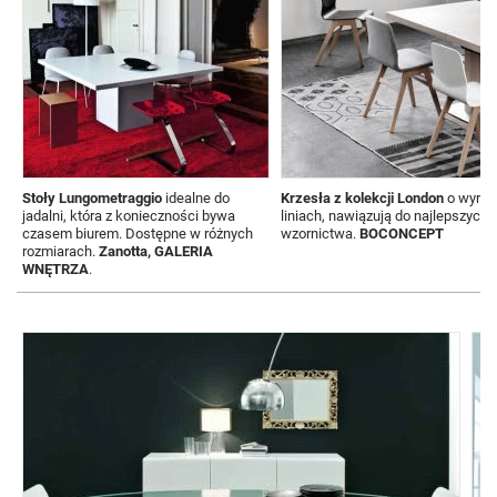
Stoły Lungometraggio
idealne do
Krzesła z kolekcji London
o wyraf
jadalni, która z konieczności bywa
liniach, nawiązują do najlepszych
czasem biurem. Dostępne w różnych
wzornictwa.
BOCONCEPT
rozmiarach.
Zanotta, GALERIA
WNĘTRZA
.