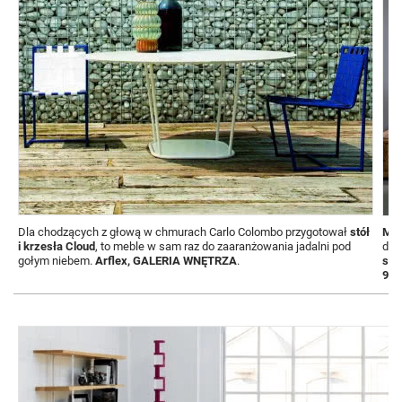
Dla chodzących z głową w chmurach Carlo Colombo przygotował
stół
M
e
i krzesła Cloud
, to meble w sam raz do zaaranżowania jadalni pod
dla
gołym niebem.
Arflex, GALERIA WNĘTRZA
.
sty
9D