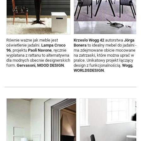
Równie ważne jak meble jest
Krzesło Wogg 42
autorstwa
Jörga
oświetlenie jadalni.
Lampa Croco
Bonera
to idealny mebel do jadalni -
96
, projektu
Paoli Navone
, ręcznie
ma zdejmowane obicie mocowane
wyplatana z rattanu to alternatywna
na zatrzaski, które można uprać w
dla modnych obecnie designerskich
pralce. Unikatowy projekt łączący
form.
Gervasoni, MOOD DESIGN
.
design z funkcjonalnością.
Wogg,
WORLDSDESIGN
.