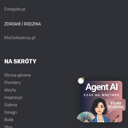
Fotopolis.pl
ZDROWIE I RODZINA
KtoCieWyleczy.pl
NA SKRÓTY
Strona główna
Premiery
Agent AI
Wizyty
CZAS NA WNĘTRZE
Inspiracje
Galeria
Design
Butik
Vlog