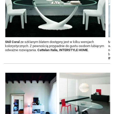
Stół Coral
ze szklanym blatem dostępny jest w kilku wersjach
Mar
kolorystycznych. Z pewnością przypadnie do gustu osobom lubiącym
wsp
odważne rozwiązania.
Cattelan Italia, INTERSTYLE HOME
.
nog
bia
INT