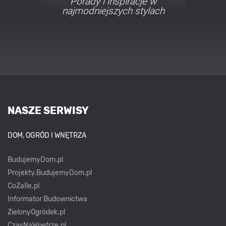
Porady i inspiracje w
najmodniejszych stylach
NASZE SERWISY
DOM, OGRÓD I WNĘTRZA
BudujemyDom.pl
Projekty.BudujemyDom.pl
CoZaIle.pl
Informator Budownictwa
ZielonyOgródek.pl
CzasNaWnetrze.pl