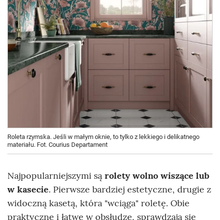
Roleta rzymska. Jeśli w małym oknie, to tylko z lekkiego i delikatnego
materiału. Fot. Courius Departament
Najpopularniejszymi są
rolety wolno wiszące lub
w kasecie
. Pierwsze bardziej estetyczne, drugie z
widoczną kasetą, która "wciąga" roletę. Obie
praktyczne i łatwe w obsłudze, sprawdzają się