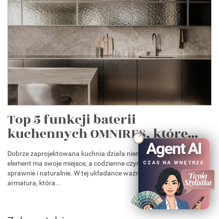
Top 5 funkcji baterii
kuchennych OMNIRES, które...
Agent AI
Dobrze zaprojektowana kuchnia działa niemal intuicyjnie. Każdy
element ma swoje miejsce, a codzienne czynności przebiegają
CZAS NA WNĘTRZE
sprawnie i naturalnie. W tej układance ważną rolę odgrywa
armatura, która...