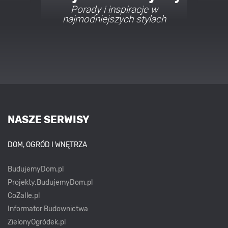
Porady i inspiracje w
najmodniejszych stylach
NASZE SERWISY
DOM, OGRÓD I WNĘTRZA
BudujemyDom.pl
Projekty.BudujemyDom.pl
CoZaIle.pl
Informator Budownictwa
ZielonyOgródek.pl