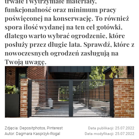
trwałe i wytrzymałe materiały,
funkcjonalność oraz minimum pracy
poświęconej na konserwację. To również
spora ilość wydanej na ten cel gotówki,
dlatego warto wybrać ogrodzenie, które
posłuży przez długie lata. Sprawdź, które z
nowoczesnych ogrodzeń zasługują na
Twoją uwagę.
Zdjęcia: Depositphotos, Pinterest
Data publikacji: 25.07.2022
Autor: Dagmara Kasprzyk-Rogal
Data modyfikacji: 25.07.2022