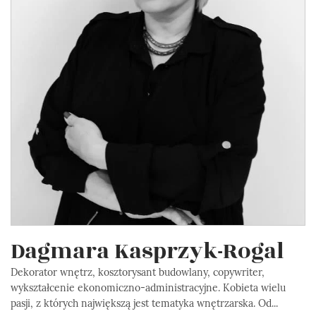
Dagmara Kasprzyk-Rogal
Dekorator wnętrz, kosztorysant budowlany, copywriter,
wykształcenie ekonomiczno-administracyjne. Kobieta wielu
pasji, z których największą jest tematyka wnętrzarska. Od...