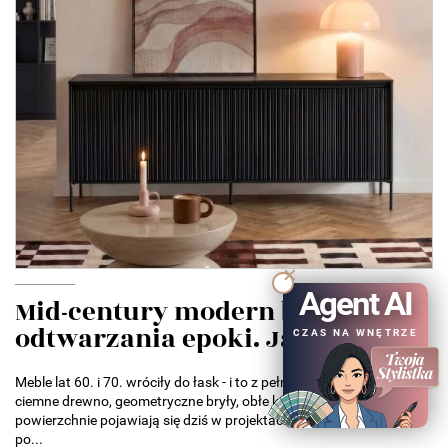
Agent AI
Mid-century modern bez
odtwarzania epoki. Jak...
CZAS NA WNĘTRZE
Meble lat 60. i 70. wróciły do łask - i to z pełną mocą. Smukłe nóżki,
ciemne drewno, geometryczne bryły, obłe kształty i ryflowane
powierzchnie pojawiają się dziś w projektach od małych mieszkań
po...