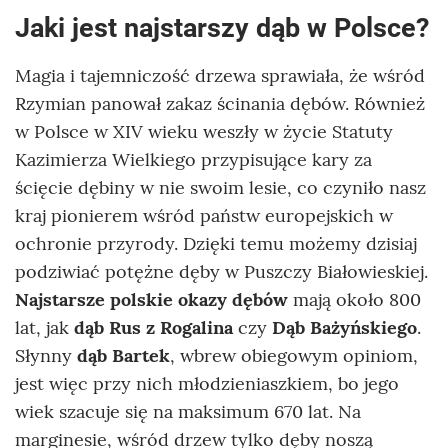
Jaki jest najstarszy dąb w Polsce?
Magia i tajemniczość drzewa sprawiała, że wśród
Rzymian panował zakaz ścinania dębów. Również
w Polsce w XIV wieku weszły w życie Statuty
Kazimierza Wielkiego przypisujące kary za
ścięcie dębiny w nie swoim lesie, co czyniło nasz
kraj pionierem wśród państw europejskich w
ochronie przyrody. Dzięki temu możemy dzisiaj
podziwiać potężne dęby w Puszczy Białowieskiej.
Najstarsze polskie okazy dębów
mają około 800
lat, jak
dąb Rus z Rogalina
czy
Dąb Bażyńskiego
.
Słynny
dąb Bartek
, wbrew obiegowym opiniom,
jest więc przy nich młodzieniaszkiem, bo jego
wiek szacuje się na maksimum 670 lat. Na
marginesie, wśród drzew tylko dęby noszą