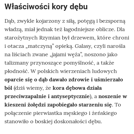
Właściwości kory dębu
Dąb, zwykle kojarzony z siłą, potęgą i bezsporną
władzą, miał jednak też łagodniejsze oblicze. Dla
starożytnych Rzymian był drzewem, które chroni
i otacza „matczyną” opieką. Galasy, czyli narośla
na liściach zwane „jajami węża”, noszono jako
talizmany przynoszące pomyślność, a także
płodność. W polskich wierzeniach ludowych
oparcie się o dąb dawało zdrowie i uśmierzało
ból
(dziś wiemy, że
kora dębowa działa
przeciwzapalnie i antyseptycznie
), a
noszenie w
kieszeni żołędzi zapobiegało starzeniu się
. To
połączenie pierwiastka męskiego i żeńskiego
stanowiło o boskiej doskonałości dębu.