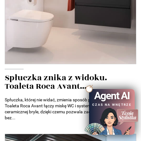
Spłuczka znika z widoku.
Toaleta Roca Avant...
Agent AI
Spłuczka, której nie widać, zmienia sposób projektowania łazienek.
CZAS NA WNĘTRZE
Toaleta Roca Avant łączy miskę WC i system spłukiwania w jednej
ceramicznej bryle, dzięki czemu pozwala zaoszczędzić miejsce
bez...