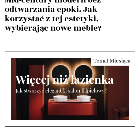
Mid-century modern bez
odtwarzania epoki. Jak
korzystać z tej estetyki,
wybierając nowe meble?
Więcej niż łazienka
Jak stworzyć elegancki salon kąpielowy?