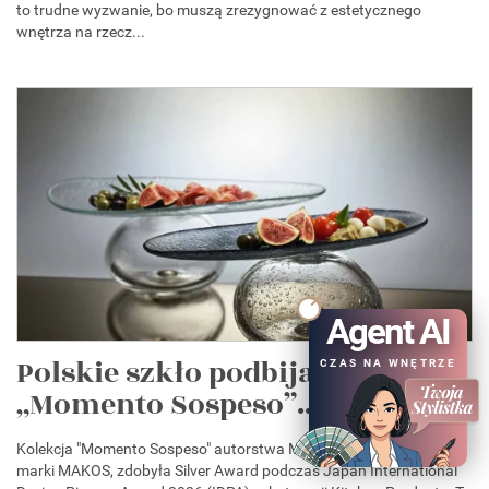
to trudne wyzwanie, bo muszą zrezygnować z estetycznego
wnętrza na rzecz...
Agent AI
Polskie szkło podbija Japonię.
CZAS NA WNĘTRZE
„Momento Sospeso”...
Kolekcja "Momento Sospeso" autorstwa Marii Kostrzak, twórczyni
marki MAKOS, zdobyła Silver Award podczas Japan International