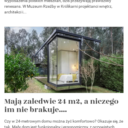
wyposażenia polskich mieszkań, dziś przeżywają prawdziwy
renesans. W Muzeum Rzeźby w Królikarni projektanci wnętrz,
architekci i...
Mają zaledwie 24 m2, a niczego
im nie brakuje....
Czy w 24-metrowym domu można żyć komfortowo? Okazuje się, że
tak. Mały dom jest funkcjonalny i ergonomiczny, z oczywistych