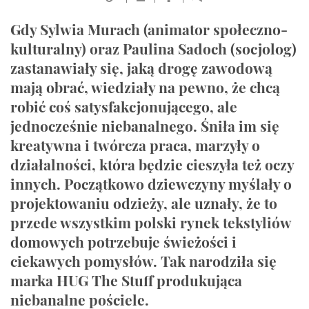
Gdy Sylwia Murach (animator społeczno-
kulturalny) oraz Paulina Sadoch (socjolog)
zastanawiały się, jaką drogę zawodową
mają obrać, wiedziały na pewno, że chcą
robić coś satysfakcjonującego, ale
jednocześnie niebanalnego. Śniła im się
kreatywna i twórcza praca, marzyły o
działalności, która będzie cieszyła też oczy
innych. Początkowo dziewczyny myślały o
projektowaniu odzieży, ale uznały, że to
przede wszystkim polski rynek tekstyliów
domowych potrzebuje świeżości i
ciekawych pomysłów. Tak narodziła się
marka HUG The Stuff produkująca
niebanalne pościele.