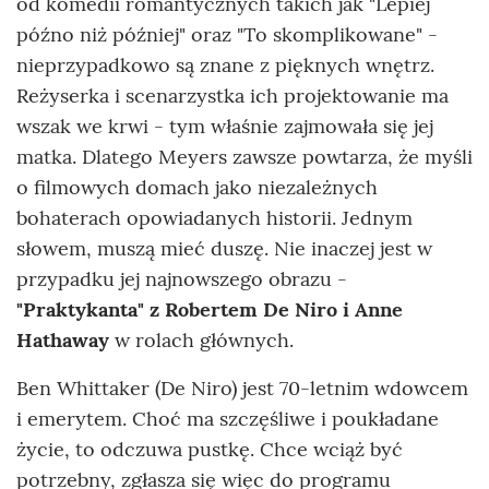
od komedii romantycznych takich jak "Lepiej
późno niż później" oraz "To skomplikowane" -
nieprzypadkowo są znane z pięknych wnętrz.
Reżyserka i scenarzystka ich projektowanie ma
wszak we krwi - tym właśnie zajmowała się jej
matka. Dlatego Meyers zawsze powtarza, że myśli
o filmowych domach jako niezależnych
bohaterach opowiadanych historii. Jednym
słowem, muszą mieć duszę. Nie inaczej jest w
przypadku jej najnowszego obrazu -
"Praktykanta" z Robertem De Niro i Anne
Hathaway
w rolach głównych.
Ben Whittaker (De Niro) jest 70-letnim wdowcem
i emerytem. Choć ma szczęśliwe i poukładane
życie, to odczuwa pustkę. Chce wciąż być
potrzebny, zgłasza się więc do programu