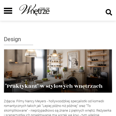
Design
"Praktykant" w stylowych wnętrzach
Zdjęcia: Filmy Nancy Meyers - hollywoodzkiej specjalistki od komedii
romantycznych takich jak "Lepiej późno niż później" oraz "To
skomplikowane" - nieprzypadkowo są znane z pięknych wnętrz. Reżyserka
i scenarzystka ich projektowanie ma wszak we krwi - tym właśnie