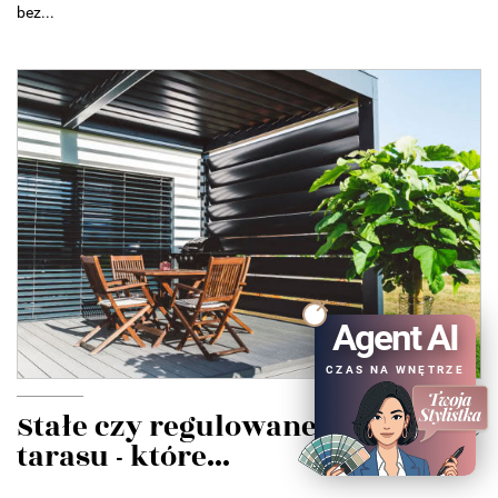
bez...
Agent AI
CZAS NA WNĘTRZE
Stałe czy regulowane zadaszenie
tarasu - które...