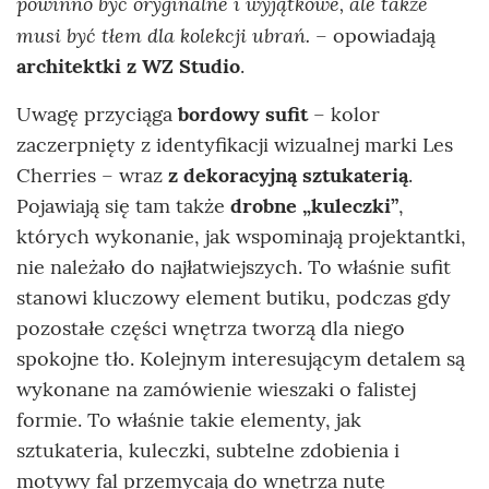
powinno być oryginalne i wyjątkowe, ale także
musi być tłem dla kolekcji ubrań.
– opowiadają
architektki z WZ Studio
.
Uwagę przyciąga
bordowy sufit
– kolor
zaczerpnięty z identyfikacji wizualnej marki Les
Cherries – wraz
z dekoracyjną sztukaterią
.
Pojawiają się tam także
drobne „kuleczki”
,
których wykonanie, jak wspominają projektantki,
nie należało do najłatwiejszych. To właśnie sufit
stanowi kluczowy element butiku, podczas gdy
pozostałe części wnętrza tworzą dla niego
spokojne tło. Kolejnym interesującym detalem są
wykonane na zamówienie wieszaki o falistej
formie. To właśnie takie elementy, jak
sztukateria, kuleczki, subtelne zdobienia i
motywy fal przemycają do wnętrza nutę