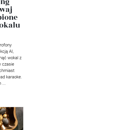
ing
ewaj
bione
wokalu
rofony
kcją AI,
nąć wokal z
 czasie
ychmiast
ad karaoke.
...