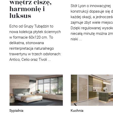
wnętrz ciszę,
Wellnes
Stół Lyon o innowacyjnej
harmonię i
DIY
konstrukcji dopasuje się 
luksus
każdej okazji, a jednocześ
zajmuje zbyt wiele miejsc
Echo od Grupy Tubądzin to
Dzięki regulowanej wysok
nowa kolekcja płytek ściennych
niecałą minutę można zm
w formacie 60x120 cm. To
niski ...
delikatna, stonowana
reinterpretacja naturalnego
trawertynu w trzech odsłonach:
Antico, Celio oraz Tivoli ...
Sypialnia
Kuchnia