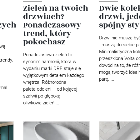
Zieleń na twoich
Dwie kole
drzwiach?
drzwi, je
zych
Ponadczasowy
spójny sty
trend, który
Drzwi nie muszą by
pokochasz
- muszą do siebie 
ową
Minimalistyczna kole
Ponadczasowa zieleń to
przeszklona Volta o
trendy.
synonim harmonii, która w
dowód na to, że ró
wydaniu marki DRE staje się
mogą tworzyć idealn
wyjątkowym detalem każdego
parę. ...
wnętrza. Różnorodna
emal
paleta odcieni – od kojącej
szałwii po głęboką
oliwkową zieleń ...