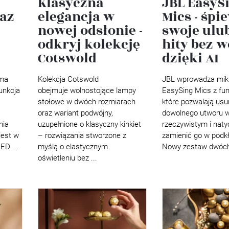
Klasyczna
JBL EasyS
raz
elegancja w
Mics - śpi
nowej odsłonie -
swoje ulu
odkryj kolekcję
hity bez 
Cotswold
dzięki AI
 ma
Kolekcja Cotswold
JBL wprowadza mik
unkcja
obejmuje wolnostojące lampy
EasySing Mics z fun
stołowe w dwóch rozmiarach
które pozwalają usu
oraz wariant podwójny,
dowolnego utworu w
nia
uzupełnione o klasyczny kinkiet
rzeczywistym i nat
jest w
– rozwiązania stworzone z
zamienić go w podkł
ED ...
myślą o elastycznym
Nowy zestaw dwóch 
oświetleniu bez ...