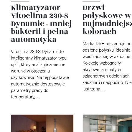
Klimatyzator
Drzwi
Vitoclima 230-S
połyskowe w
Dynamic - mniej
najmodniejs
bakterii i pełna
kolorach
automatyka
Marka DRE prezentuje n
odsłonę połysku, idealnie
Vitoclima 230-S Dynamic to
wpisującą się w aktualne 
inteligentny klimatyzator typu
Kolekcję wzbogaciły
split, który analizuje zmienne
akrylowe laminaty w
warunki w otoczeniu
szlachetnych odcieniach
użytkownika. Na tej podstawie
kaszmiru i cappucino. Ni
automatycznie dostosowuje
lustrzana ...
parametry pracy do
temperatury, ...