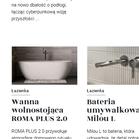
na nowo dbałość o podłogi,
łącząc cyberpunkową wizję
przyszłości ...
Łazienka
Łazienka
Wanna
Bateria
wolnostojąca
umywalkow
ROMA PLUS 2.0
Milou L
ROMA PLUS 2.0 przywołuje
Milou L to bateria, która
atmosferę domowego rytuału
udowadnia, że detal potraf