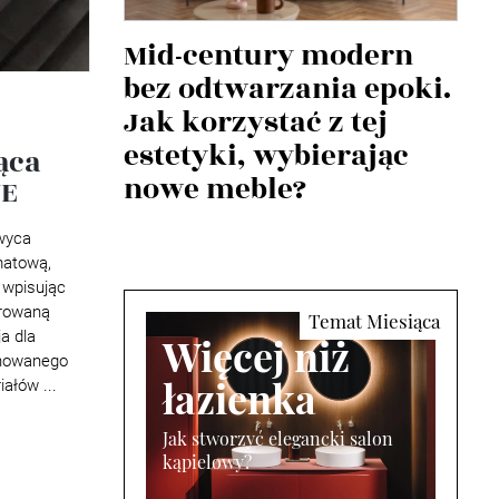
Mid-century modern
bez odtwarzania epoki.
Jak korzystać z tej
estetyki, wybierając
ąca
nowe meble?
NE
wyca
matową,
 wpisując
irowaną
a dla
Więcej niż
inowanego
łazienka
ałów ...
Jak stworzyć elegancki salon
kąpielowy?