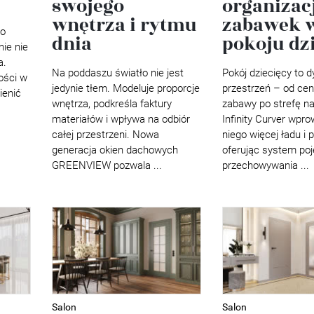
swojego
organizac
wnętrza i rytmu
zabawek 
do
dnia
pokoju dz
nie nie
a.
Na poddaszu światło nie jest
Pokój dziecięcy to 
ości w
jedynie tłem. Modeluje proporcje
przestrzeń – od ce
ienić
wnętrza, podkreśla faktury
zabawy po strefę nau
materiałów i wpływa na odbiór
Infinity Curver wpr
całej przestrzeni. Nowa
niego więcej ładu i 
generacja okien dachowych
oferując system po
GREENVIEW pozwala ...
przechowywania ...
Salon
Salon