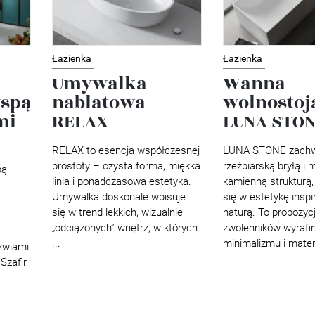
Łazienka
Łazienka
Umywalka
Wanna
yspą
nablatowa
wolnostoj
mi
RELAX
LUNA STO
RELAX to esencja współczesnej
LUNA STONE zach
prostoty – czysta forma, miękka
rzeźbiarską bryłą i 
pą
linia i ponadczasowa estetyka.
kamienną strukturą,
Umywalka doskonale wpisuje
się w estetykę insp
się w trend lekkich, wizualnie
naturą. To propozycj
„odciążonych” wnętrz, w których
zwolenników wyraf
...
minimalizmu i materi
zwiami
Szafir