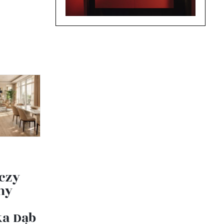
 czy
ny
ka Dąb