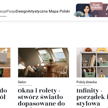
acje
Pasje
Design
Artystyczna Mapa Polski
C
Salon
Pokój dziecka
do
Okna i rolety -
Infinity -
ół
stwórz światło
porządek 
dopasowane do
stylowa