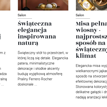
Salon
Salon
Świąteczna
Misa pełn
elegancja
wiosny -
j
inspirowana
najprosts
naturą
sposób na
świąteczn
ym z
Świąteczny stół to przestrzeń, w
klimat
której liczą się detale. Elegancka
patera, minimalistyczne
Elegancka misa wyp
m
dekoracje i słodkie akcenty
wielkanocnymi jajka
adza
budują wyjątkową atmosferę.
sposób na stworzen
ralną
Praliny Ferrero Rocher
efektownej dekoracji
...
doskonale ...
Stonowana koloryst
delikatne gałązki i 
nadają aranżacji lekk