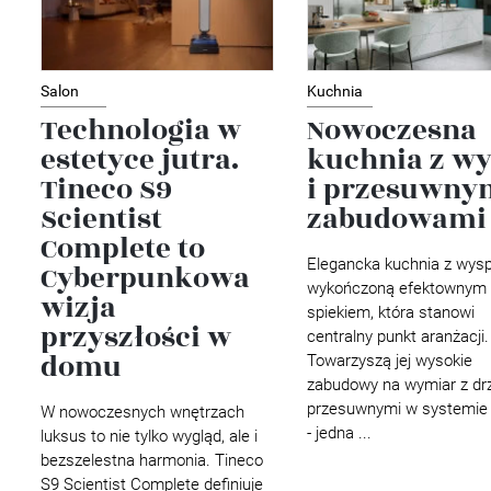
Salon
Kuchnia
Technologia w
Nowoczesna
estetyce jutra.
kuchnia z w
Tineco S9
i przesuwny
Scientist
zabudowami
Complete to
Elegancka kuchnia z wys
Cyberpunkowa
wykończoną efektownym
wizja
spiekiem, która stanowi
przyszłości w
centralny punkt aranżacji.
domu
Towarzyszą jej wysokie
zabudowy na wymiar z dr
przesuwnymi w systemie 
W nowoczesnych wnętrzach
- jedna ...
luksus to nie tylko wygląd, ale i
bezszelestna harmonia. Tineco
S9 Scientist Complete definiuje