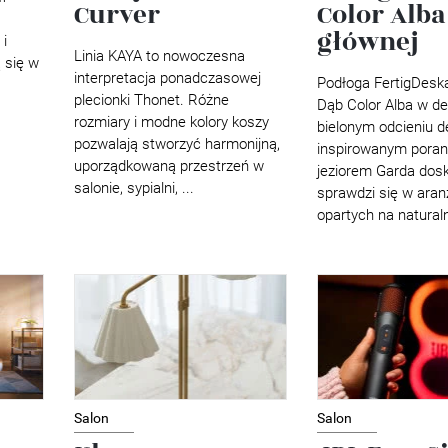
Curver
Color Alba
.
głównej
i
Linia KAYA to nowoczesna
 się w
interpretacja ponadczasowej
Podłoga FertigDesk
plecionki Thonet. Różne
Dąb Color Alba w de
rozmiary i modne kolory koszy
bielonym odcieniu d
pozwalają stworzyć harmonijną,
inspirowanym pora
uporządkowaną przestrzeń w
jeziorem Garda dos
salonie, sypialni, ...
sprawdzi się w aran
opartych na naturaln
Salon
Salon