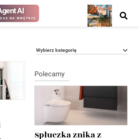
Agent AI
Nowy
ZAS NA WNĘTRZE
numer
Wybierz kategorię
kup ten
kup ten
numer
numer
Polecamy
Wydanie papierowe
Wydanie cyfrowe
i
Spłuczka znika z