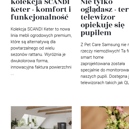
Kolekcja SCANDI
Nie tylko
Keter - komfort i
oglądasz - te
funkcjonalność
telewizor
opiekuje się
Kolekcja SCANDI Keter to nowa
pupilem
linia mebli ogrodowych premium,
które są alternatywą dla
Z Pet Care Samsung nie
powtarzalnego od wielu
rzeczy niemożliwych! Ta f
sezonów rattanu. Wyróżnia je
smart home
dwukolorowa forma,
zaprojektowana została
innowacyjna faktura powierzchni
specjalnie do monitorowa
...
naszych pupili. Dostępna 
telewizorach takich jak QL