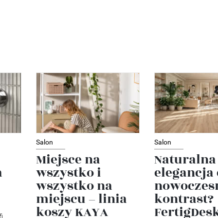
Salon
Salon
Miejsce na
Naturalna
a
wszystko i
elegancja
wszystko na
nowoczes
miejscu – linia
kontrast?
koszy KAYA
FertigDes
i