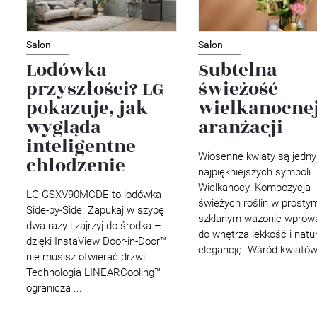
Salon
Salon
Lodówka
Subtelna
przyszłości? LG
świeżość
pokazuje, jak
wielkanocne
wygląda
aranżacji
inteligentne
Wiosenne kwiaty są jedn
chłodzenie
najpiękniejszych symboli
Wielkanocy. Kompozycja
LG GSXV90MCDE to lodówka
świeżych roślin w prosty
Side-by-Side. Zapukaj w szybę
szklanym wazonie wprow
dwa razy i zajrzyj do środka –
do wnętrza lekkość i natu
dzięki InstaView Door-in-Door™
elegancję. Wśród kwiatów 
nie musisz otwierać drzwi.
Technologia LINEARCooling™
ogranicza ...