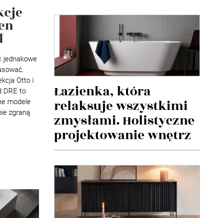
kcje
den
l
ć jednakowe
pasować.
kcja Otto i
Łazienka, która
d DRE to
relaksuje wszystkimi
żne modele
ie zgraną
zmysłami. Holistyczne
projektowanie wnętrz