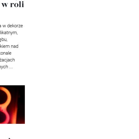
 w roli
a w dekorze
likatnym,
ębu,
nkiem nad
konale
żacjach
ych ...