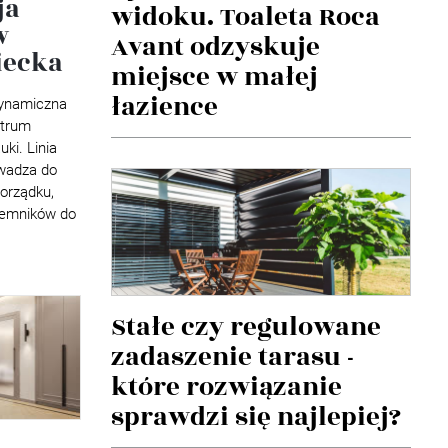
ja
widoku. Toaleta Roca
w
Avant odzyskuje
iecka
miejsce w małej
łazience
dynamiczna
ntrum
ki. Linia
owadza do
porządku,
jemników do
Stałe czy regulowane
zadaszenie tarasu -
które rozwiązanie
sprawdzi się najlepiej?