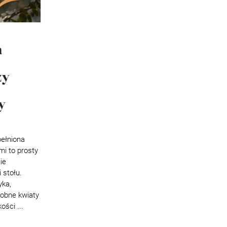
a
zy
y
ełniona
mi to prosty
ie
 stołu.
yka,
drobne kwiaty
ości ...