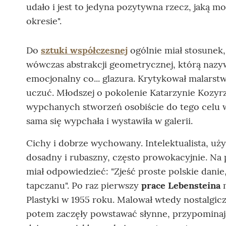
udało i jest to jedyna pozytywna rzecz, jaką m
okresie".
Do
sztuki współczesnej
ogólnie miał stosunek, 
wówczas abstrakcji geometrycznej, którą nazy
emocjonalny co... glazura. Krytykował malarst
uczuć. Młodszej o pokolenie Katarzynie Kozyrz
wypchanych stworzeń osobiście do tego celu wy
sama się wypchała i wystawiła w galerii.
Cichy i dobrze wychowany. Intelektualista, uży
dosadny i rubaszny, często prowokacyjnie. Na 
miał odpowiedzieć: "Zjeść proste polskie danie
tapczanu". Po raz pierwszy
prace Lebensteina
m
Plastyki w 1955 roku. Malował wtedy nostalgic
potem zaczęły powstawać słynne, przypomina