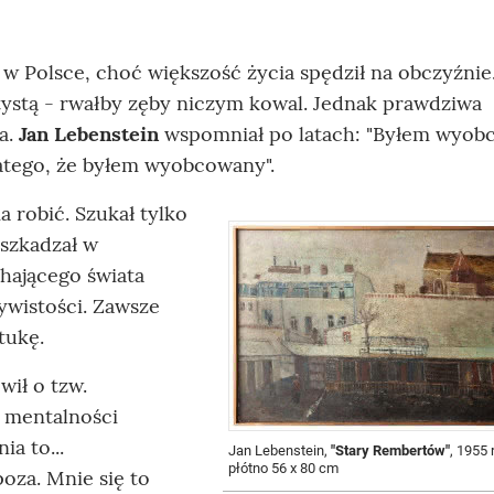
 w Polsce, choć większość życia spędził na obczyźnie
tystą - rwałby zęby niczym kowal. Jednak prawdziwa
a.
Jan Lebenstein
wspomniał po latach: "Byłem wyob
atego, że byłem wyobcowany".
 robić. Szukał tylko
eszkadzał w
hającego świata
wistości. Zawsze
tukę.
ił o tzw.
 mentalności
ia to...
Jan Lebenstein,
"Stary Rembertów"
, 1955 r
płótno 56 x 80 cm
poza. Mnie się to