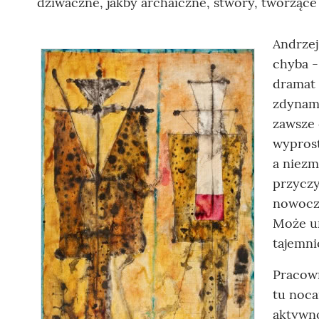
dziwaczne, jakby archaiczne, stwory, tworzące 
Andrzej
chyba -
dramat 
zdynami
zawsze 
wyprost
a niezm
przyczy
nowoc
Może um
tajemni
Pracown
tu noca
aktywno