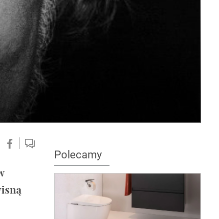
Polecamy
w
wisną