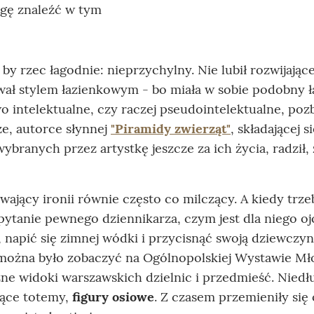
ogę znaleźć w tym
by rzec łagodnie: nieprzychylny. Nie lubił rozwijające
wał stylem łazienkowym - bo miała w sobie podobny 
wo intelektualne, czy raczej pseudointelektualne, po
e, autorce słynnej
"Piramidy zwierząt"
, składającej si
branych przez artystkę jeszcze za ich życia, radził,
wający ironii równie często co milczący. A kiedy trze
pytanie pewnego dziennikarza, czym jest dla niego oj
, napić się zimnej wódki i przycisnąć swoją dziewczy
ożna było zobaczyć na Ogólnopolskiej Wystawie Mł
zne widoki warszawskich dzielnic i przedmieść. Niedł
jące totemy,
figury osiowe
. Z czasem przemieniły się