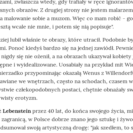
ami, zwłaszcza wtedy, gdy trafiały w ręce ignorantó
łasnych obrazów. Z drugiej strony nie jestem malarze
a malowanie sobie a muzom. Więc co mam robić - god
esztą wcale nie mnie, i potem się nią popisuje".
ziej lubił właśnie te obrazy, które utracił. Podobnie by
mi. Ponoć kiedyś bardzo się na jednej zawiódł. Pewni
 nigdy się nie ożenił, a na obrazach ukazywał kobiety 
ępne i wyidealizowane. Uosabiały na przykład mit Wie
nierzadko przypominając okazałą Wenus z Willendorf
awiane we wnętrzach, często na schodach, czasem w
stwie człekopodobnych postaci, chętnie obnażały sw
wisty erotyzm.
ż
Lebenstein
przez 40 lat, do końca swojego życia, mi
 zagranicą, w Polsce dobrze znano jego sztukę i żywo 
dsumował swoją artystyczną drogę: "jak szedłem, to 