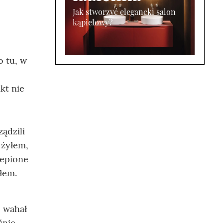
Jak stworzyć elegancki salon
kąpielowy?
 tu, w
kt nie
ądzili
 żyłem,
lepione
łem.
e wahał
śnie