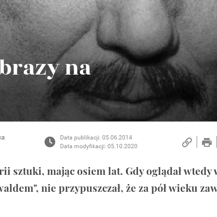
obrazy na
ka
Data publikacji: 05.06.2014
Data modyfikacji: 05.10.2020
ii sztuki, mając osiem lat. Gdy oglądał wtedy 
ldem", nie przypuszczał, że za pół wieku za