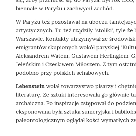
biennale w Paryżu i zachwycił Zachód.
W Paryżu też pozostawał na uboczu tamtejszy
artystycznych. Tu też rządziły "stoliki", tyle że
Warszawie. Kontakty utrzymywał ze środowisk
emigrantów skupionych wokół paryskiej "Kultury
Aleksandrem Watem, Gustawem Herlingiem-G
Jeleńskim i Czesławem Miłoszem. Z tym ostatni
podobno przy polskich schabowych.
Lebenstein
wolał towarzystwo pisarzy i chętnie
literaturę. Ze sztuki interesowała go głównie ta
archaiczna. Po inspiracje zstępował do podzie
eksponowana była sztuka sumeryjska i babilo
paleontologicznym oglądał kości wymarłych zwi