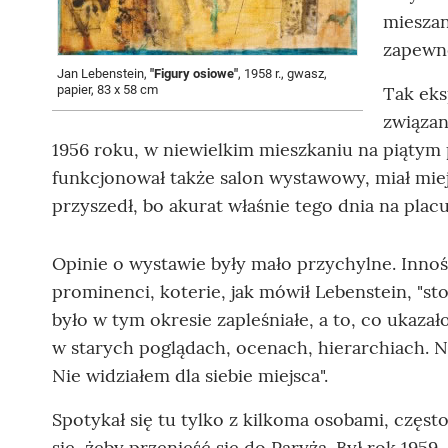
mieszan
zapewne
Jan Lebenstein,
"Figury osiowe"
, 1958 r., gwasz,
papier, 83 x 58 cm
Tak ek
związan
1956 roku, w niewielkim mieszkaniu na piątym 
funkcjonował także salon wystawowy, miał mie
przyszedł, bo akurat właśnie tego dnia na pla
Opinie o wystawie były mało przychylne. Inność
prominenci, koterie, jak mówił Lebenstein, "st
było w tym okresie zapleśniałe, a to, co ukazał
w starych poglądach, ocenach, hierarchiach. No
Nie widziałem dla siebie miejsca".
Spotykał się tu tylko z kilkoma osobami, częst
się, żeby przenieść się do Paryża. Był rok 1959,