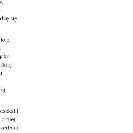
w.
m-
zę się,
ło z
e
jako
lkiej
u.
ój
eszkał i
o niej
szedłem