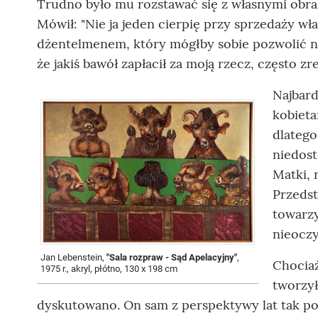
Trudno było mu rozstawać się z własnymi obraz
Mówił: "Nie ja jeden cierpię przy sprzedaży w
dżentelmenem, który mógłby sobie pozwolić n
że jakiś bawół zapłacił za moją rzecz, często zr
Najbard
kobieta
dlatego
niedost
Matki, 
Przedst
towarzy
nieoczy
Jan Lebenstein,
"Sala rozpraw - Sąd Apelacyjny"
,
Chocia
1975 r., akryl, płótno, 130 x 198 cm
tworzył
dyskutowano. On sam z perspektywy lat tak po