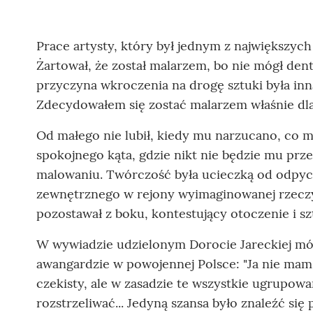
Prace artysty, który był jednym z największych
Żartował, że został malarzem, bo nie mógł den
przyczyna wkroczenia na drogę sztuki była inn
Zdecydowałem się zostać malarzem właśnie dl
Od małego nie lubił, kiedy mu narzucano, co ma
spokojnego kąta, gdzie nikt nie będzie mu prz
malowaniu. Twórczość była ucieczką od odpyc
zewnętrznego w rejony wyimaginowanej rzeczy
pozostawał z boku, kontestujący otoczenie i sz
W wywiadzie udzielonym Dorocie Jareckiej mów
awangardzie w powojennej Polsce: "Ja nie mam
czekisty, ale w zasadzie te wszystkie ugrupowan
rozstrzeliwać... Jedyną szansa było znaleźć się 