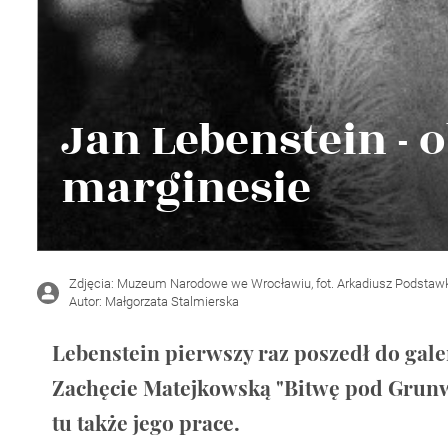
Wellnes
DIY
Jan Lebenstein - 
marginesie
Zdjęcia: Muzeum Narodowe we Wrocławiu, fot. Arkadiusz Podstaw
Autor: Małgorzata Stalmierska
Lebenstein pierwszy raz poszedł do galer
Zachęcie Matejkowską "Bitwę pod Grunwa
tu także jego prace.