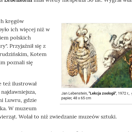
ch kręgów
 było ich więcej niż w
iem polskich
". Przyjaźnił się z
rudzińskim, Kotem
m poznali się
 też ilustrował
 najdawniejsza,
Jan Lebenstein,
"Lekcja zoologii"
, 1972 r.
papier, 48 x 65 cm
mi Luwru, gdzie
ńska. W muzeum
erząt. Wolał to niż zwiedzanie muzeów sztuki.