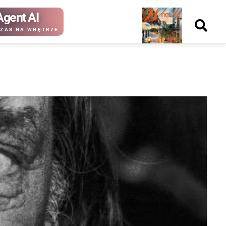
Agent AI
Nowy
ZAS NA WNĘTRZE
numer
kup ten
kup ten
numer
numer
Wydanie papierowe
Wydanie cyfrowe