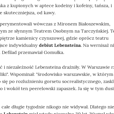
ka z kupionych w aptece kodeiny i kofeiny, tańsza, i
 skuteczniejsza, od kawy.
sperymentowali wówczas z Mironem Białoszewskim,
ym ze słynnym Teatrem Osobnym na Tarczyńskiej. To
piętrze kamienicy czynszowej, gdzie oprócz teatru
jsce indywidualny
debiut Lebensteina
. Na wernisaż ni
cu Defilad przemawiał Gomułka.
 i niezależność Lebensteina drażniły. W Warszawie rz
oliki". Wspominał: "środowisko warszawskie, w którym
o się po rozluźnieniu gorsetu socrealistycznego, zask
 i wokół ten peerelowski zapaszek. Ja się w tym dusi
o całe długie tygodnie nikogo nie widywał. Dlatego ni
 a
Lebenstein
miał wtedy niespełna 30 lat. Wygrał wła