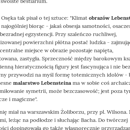
swoiste bestiarium.
 Osęka tak pisał o tej sztuce: "Klimat
obrazów Lebens
 najogólniej biorąc - jakaś obsesja samotności, osacze
bezradnej egzystencji. Przy szaleńczo ruchliwej,
zowanej powierzchni płótna postać ludzka - zajmują
centralne miejsce w obrazie pozostaje napięta,
owana, zastygła. Sprzeczność między barokowym ks
ienną hieratycznością figury jest fascynująca i nie be
ny przywodzi na myśl formę totemicznych idolów - 
zesne
malarstwo Lebensteina
ma w sobie coś archaic
iłowanie symetrii, może bezczasowość; jest poza t
cze i magiczne".
ię miał na warszawskim Żoliborzu, przy pl. Wilsona.
mi, leżąc na podłodze i słuchając Bacha. Do twórczej
ści dopingowała go także własnoręcznie przyrządza