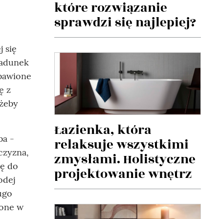
które rozwiązanie
sprawdzi się najlepiej?
j się
ładunek
zbawione
ę z
 żeby
Łazienka, która
ba -
relaksuje wszystkimi
czyzna,
zmysłami. Holistyczne
nę do
projektowanie wnętrz
odej
ugo
 one w