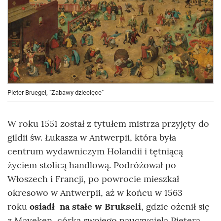
Pieter Bruegel, "Zabawy dziecięce"
W roku 1551 został z tytułem mistrza przyjęty do
gildii św. Łukasza w Antwerpii, która
była
centrum wydawniczym Holandii i tętniącą
życiem stolicą handlową.
Podróżował po
Włoszech i Francji, po powrocie mieszkał
okresowo w Antwerpii, aż w końcu w 1563
roku
osiadł na stałe w Brukseli
, gdzie ożenił się
z Mayeken, córką swojego nauczyciela Pietera