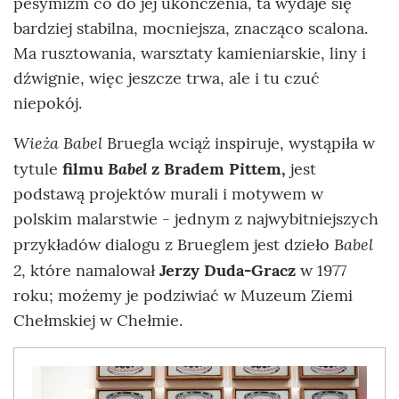
pesymizm co do jej ukończenia, ta wydaje się
bardziej stabilna, mocniejsza, znacząco scalona.
Ma rusztowania, warsztaty kamieniarskie, liny i
dźwignie, więc jeszcze trwa, ale i tu czuć
niepokój.
Wieża Babel
Bruegla wciąż inspiruje, wystąpiła w
Babel
tytule
filmu
z Bradem Pittem,
jest
podstawą projektów murali i motywem w
polskim malarstwie - jednym z najwybitniejszych
Babel
przykładów dialogu z Brueglem jest dzieło
2
, które namalował
Jerzy Duda-Gracz
w 1977
roku; możemy je podziwiać w Muzeum Ziemi
Chełmskiej w Chełmie.