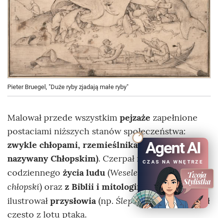
Pieter Bruegel, "Duże ryby zjadają małe ryby"
Malował przede wszystkim
pejzaże
zapełnione
postaciami niższych stanów społeczeństwa:
Agent AI
zwykle chłopami, rzemieślnikami (stąd jest
nazywany Chłopskim)
. Czerpał motywy z
CZAS NA WNĘTRZE
Wesele chłopskie, Taniec
codziennego
życia ludu
(
chłopski
Upadek Ikara
) oraz
z Biblii i mitologii
(
),
Ślepcy
ilustrował
przysłowia
(np.
). Świat ukazywał
często z lotu ptaka.