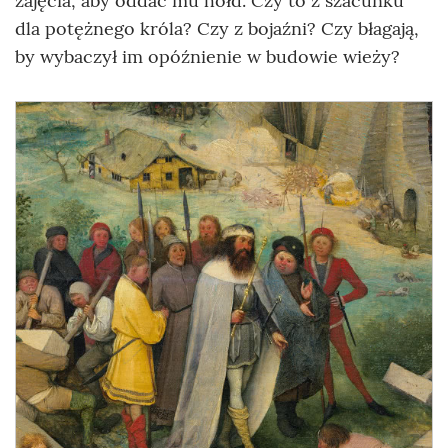
zajęcia, aby oddać mu hołd. Czy to z szacunku
dla potężnego króla? Czy z bojaźni? Czy błagają,
by wybaczył im opóźnienie w budowie wieży?