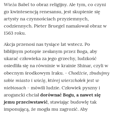
Wieża Babel
to obraz religijny. Ale tym, co czyni
go kwintesencją renesansu, jest skupienie się
artysty na czynnościach przyziemnych,
codziennych. Pieter Bruegel namalował obraz w
1563 roku.
Akcja przenosi nas tysiące lat wstecz. Po
biblijnym potopie zesłanym przez Boga, aby
ukarać człowieka za jego grzechy, ludzkość
osiedliła się na równinie w krainie Shinar, czyli w
Chodźcie, zbudujmy
obecnym środkowym Iraku. -
sobie miasto i wieżę, której wierzchołek jest w
niebiosach
- mówili ludzie. Człowiek pyszny i
arogancki chciał
dorównać Bogu, a nawet się
jemu przeciwstawić
, stawiając budowlę tak
imponującą, że mogła mu zagrozić. Aby